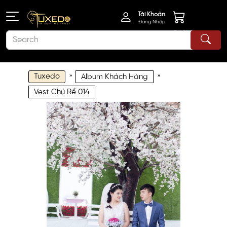
Tài Khoản
Đăng Nhập
Giỏ Hàng
Tuxedo
»
»
Album Khách Hàng
Vest Chú Rể 014