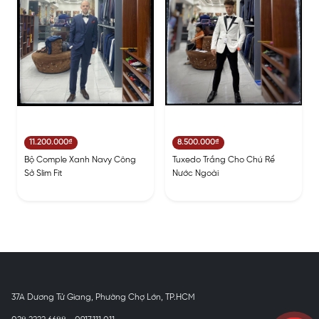
11.200.000₫
8.500.000₫
Bộ Comple Xanh Navy Công
Tuxedo Trắng Cho Chú Rể
Sở Slim Fit
Nước Ngoài
37A Dương Tử Giang, Phường Chợ Lớn, TP.HCM