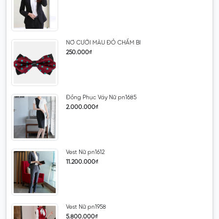
NƠ CƯỚI MÀU ĐỎ CHẤM BI
250.000₫
Đồng Phục Váy Nữ pn1685
2.000.000₫
Vest Nữ pn1612
11.200.000₫
Vest Nữ pn1958
5.800.000₫