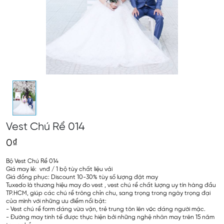
Vest Chú Rể 014
0₫
Bộ Vest Chú Rể 014
Giá may lẻ: vnđ / 1 bộ tùy chất liệu vải
Giá đồng phục: Discount 10-30% tùy số lượng đặt may
Tuxedo là thương hiệu may đo vest , vest chú rể chất lượng uy tín hàng đầu
TP.HCM, giúp các chú rể trông chỉn chu, sang trọng trong ngày trọng đại
của mình với những ưu điểm nổi bật:
- Vest chú rể form dáng vừa vặn, trẻ trung tôn lên vóc dáng người mặc.
- Đường may tinh tế được thực hiện bởi những nghệ nhân may trên 15 năm