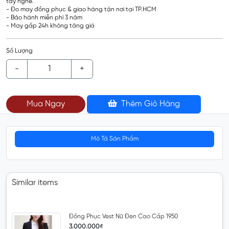
tay nghề.
- Đo may đồng phục & giao hàng tận nơi tại TP.HCM
- Bảo hành miễn phí 3 năm
- May gấp 24h không tăng giá
Số Lượng
-
+
Mua Ngay
Thêm Giỏ Hàng
Mô Tả Sản Phẩm
Similar items
Đồng Phục Vest Nữ Đen Cao Cấp 1950
3.000.000₫