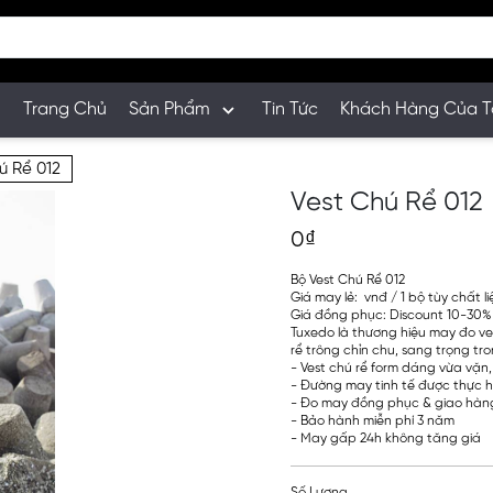
Trang Chủ
Sản Phẩm
Tin Tức
Khách Hàng Của T
ú Rể 012
Vest Chú Rể 012
0₫
Bộ Vest Chú Rể 012
Giá may lẻ: vnđ / 1 bộ tùy chất li
Giá đồng phục: Discount 10-30%
Tuxedo là thương hiệu may đo ves
rể trông chỉn chu, sang trọng tr
- Vest chú rể form dáng vừa vặn,
- Đường may tinh tế được thực h
- Đo may đồng phục & giao hàng
- Bảo hành miễn phí 3 năm
- May gấp 24h không tăng giá
Số Lượng