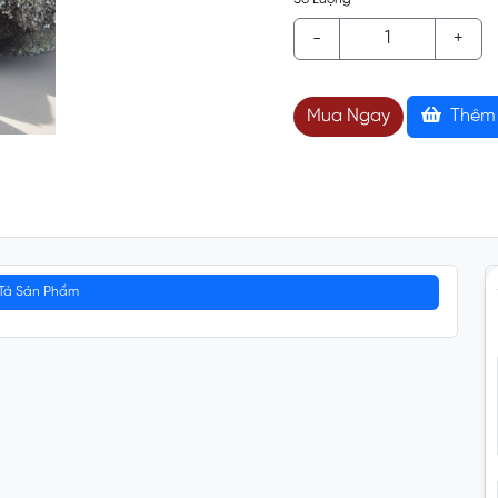
-
+
Mua Ngay
Thêm 
Tả Sản Phẩm