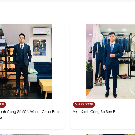
00₫
5.800.000₫
Xanh Công Sở 60% Wool - Chưa Bao
Vest Xanh Công Sở Slim Fit
e