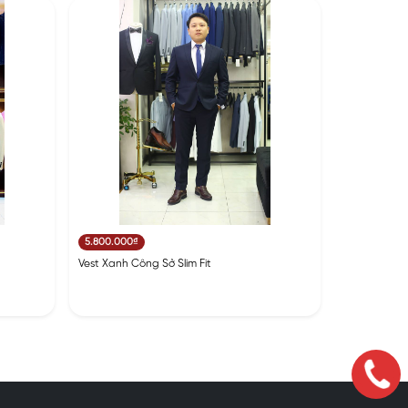
5.800.000₫
Vest Xanh Công Sở Slim Fit