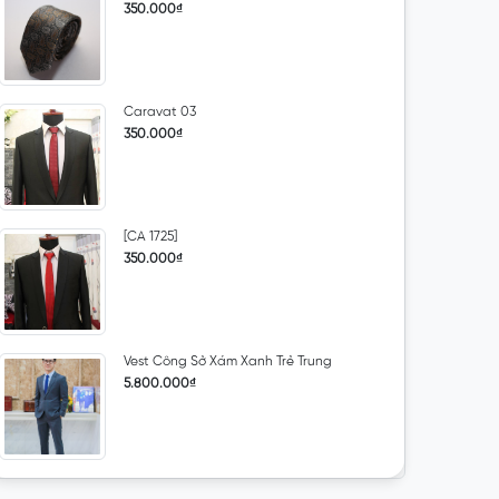
350.000₫
Caravat 03
350.000₫
[CA 1725]
350.000₫
Vest Công Sở Xám Xanh Trẻ Trung
5.800.000₫