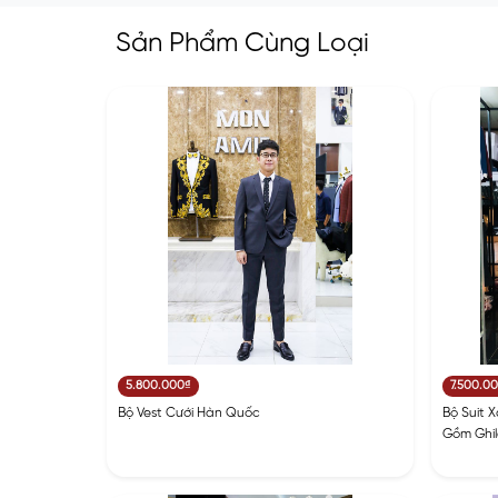
Sản Phẩm Cùng Loại
5.800.000₫
7.500.0
Bộ Vest Cưới Hàn Quốc
Bộ Suit 
Gồm Ghil