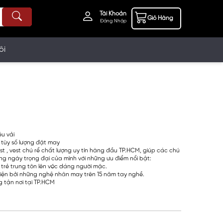
Tài Khoản
Giỏ Hàng
Đăng Nhập
ôi
ệu vải
 tùy số lượng đặt may
t , vest chú rể chất lượng uy tín hàng đầu TP.HCM, giúp các chú
ong ngày trọng đại của mình với những ưu điểm nổi bật:
 trẻ trung tôn lên vóc dáng người mặc.
iện bởi những nghệ nhân may trên 15 năm tay nghề.
 tận nơi tại TP.HCM