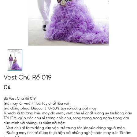
Vest Chú Rể 019
0₫
Bộ Vest Chú Rể 019
Giá may lẻ: vnđ / 1 bộ tùy chất liệu vải
Giá đồng phục: Discount 10-30% tùy số lượng đặt may
Tuxedo là thương hiệu may đo vest , vest chú rể chất lượng uy tín hàng đầu
TP.HCM, giúp các chú rể trông chỉn chu, sang trọng trong ngày trọng đại
của mình với những ưu điểm nổi bật:
- Vest chú rể form dáng vừa vặn, trẻ trung tôn lên vóc dáng người mặc.
- Đường may tinh tế được thực hiện bởi những nghệ nhân may trên 15 năm