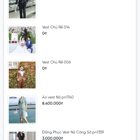
Vest Chú Rể 014
0₫
Vest Chú Rể 006
0₫
Áo vest Nữ pn1740
8.400.000₫
Đồng Phục Vest Nữ Công Sở pn1359
3.000.000₫