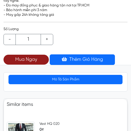
tay nghề.
- Đo may đồng phục & giao hàng tận nơi tại TP.HCM
- Bảo hành miễn phí 3 năm
- May gấp 24h không tăng giá
Số Lượng
-
+
Mua Ngay
Thêm Giỏ Hàng
Mô Tả Sản Phẩm
Similar items
Vest HQ 020
0₫