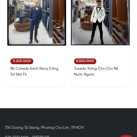
11.200.000₫
8.500.000₫
Bộ Comple Xanh Navy Công
Tuxedo Trắng Cho Chú Rể
Sở Slim Fit
Nước Ngoài
37A Dương Tử Giang, Phường Chợ Lớn, TP.HCM