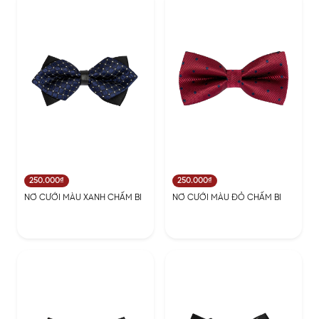
250.000₫
250.000₫
NƠ CƯỚI MÀU XANH CHẤM BI
NƠ CƯỚI MÀU ĐỎ CHẤM BI