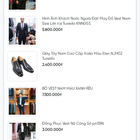
Hình Ảnh Khách Nước Ngoài Đặt May Đồ Vest Nam
Size Lớn tại Tuxedo KNN003.
5.800.000₫
Giày Tây Nam Cao Cấp Italia Màu Đen NJH02
Tuxedo
2.400.000₫
BỘ VEST NAM MÀU XANH RÊU
7.500.000₫
Đồng Phục Vest Nữ Công Sở pn1596
3.000.000₫