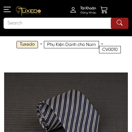
Tài Khoản
Đăng Nhập
Giỏ Hàng
Tuxedo
»
»
Phụ Kiện Dành cho Nam
CV0010