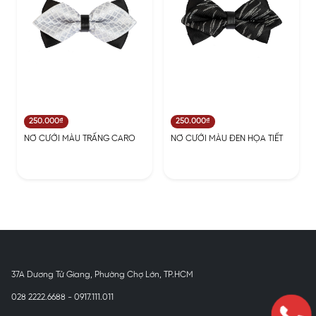
250.000₫
250.000₫
NƠ CƯỚI MÀU TRẤNG CARO
NƠ CƯỚI MÀU ĐEN HỌA TIẾT
37A Dương Tử Giang, Phường Chợ Lớn, TP.HCM
028 2222.6688 - 0917.111.011