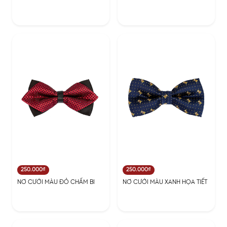
250.000₫
250.000₫
NƠ CƯỚI MÀU ĐỎ CHẤM BI
NƠ CƯỚI MÀU XANH HỌA TIẾT