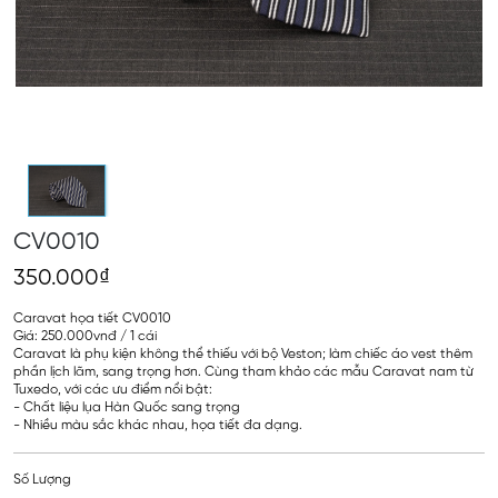
CV0010
350.000₫
Caravat họa tiết CV0010
Giá: 250.000vnđ / 1 cái
Caravat là phụ kiện không thể thiếu với bộ Veston; làm chiếc áo vest thêm
phần lịch lãm, sang trọng hơn. Cùng tham khảo các mẫu Caravat nam từ
Tuxedo, với các ưu điểm nổi bật:
- Chất liệu lụa Hàn Quốc sang trọng
- Nhiều màu sắc khác nhau, họa tiết đa dạng.
Số Lượng