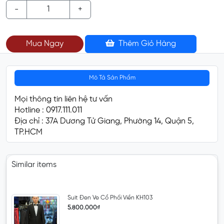
-
+
Mua Ngay
Thêm Giỏ Hàng
Mô Tả Sản Phẩm
Mọi thông tin liên hệ tư vấn
Hotline : 0917.111.011
Địa chỉ : 37A Dương Tử Giang, Phường 14, Quận 5,
TP.HCM
Similar items
Suit Đen Ve Cổ Phối Viền KH103
5.800.000₫