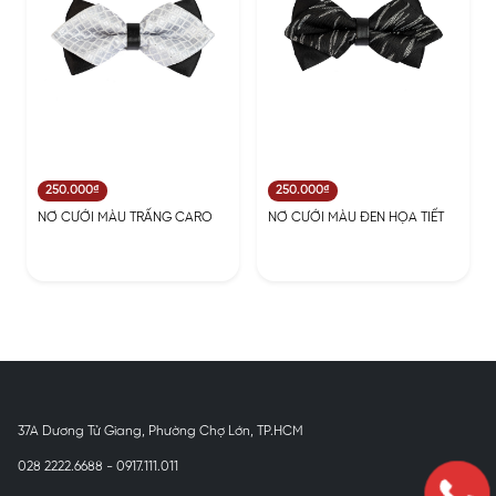
250.000₫
250.000₫
NƠ CƯỚI MÀU TRẤNG CARO
NƠ CƯỚI MÀU ĐEN HỌA TIẾT
37A Dương Tử Giang, Phường Chợ Lớn, TP.HCM
028 2222.6688 - 0917.111.011