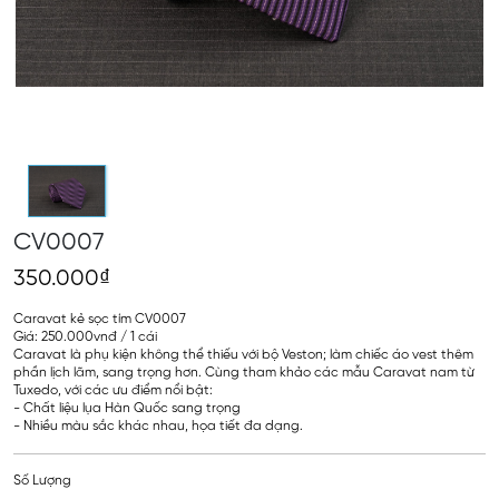
CV0007
350.000₫
Caravat kẻ sọc tím CV0007
Giá: 250.000vnđ / 1 cái
Caravat là phụ kiện không thể thiếu với bộ Veston; làm chiếc áo vest thêm
phần lịch lãm, sang trọng hơn. Cùng tham khảo các mẫu Caravat nam từ
Tuxedo, với các ưu điểm nổi bật:
- Chất liệu lụa Hàn Quốc sang trọng
- Nhiều màu sắc khác nhau, họa tiết đa dạng.
Số Lượng