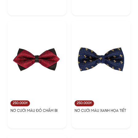
250.000₫
250.000₫
NƠ CƯỚI MÀU ĐỎ CHẤM BI
NƠ CƯỚI MÀU XANH HỌA TIẾT