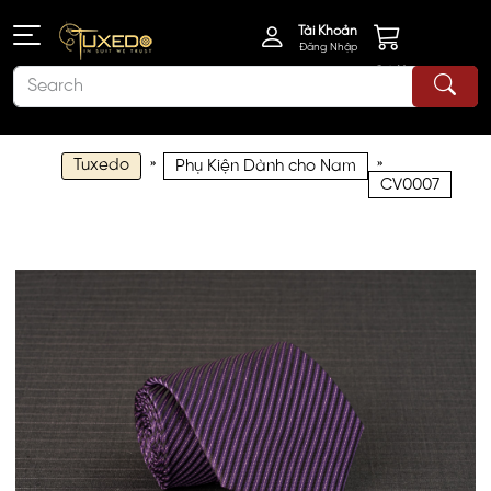
Tài Khoản
Đăng Nhập
Giỏ Hàng
Tuxedo
»
»
Phụ Kiện Dành cho Nam
CV0007