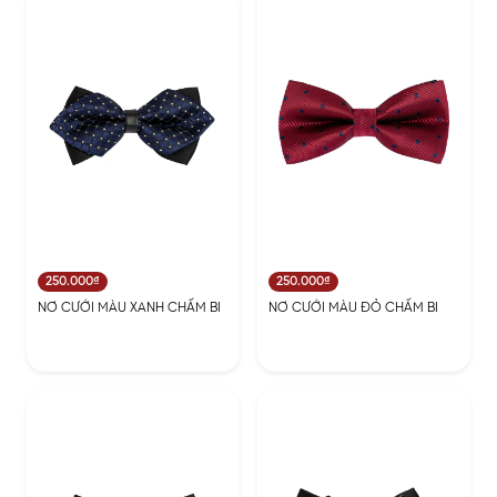
250.000₫
250.000₫
NƠ CƯỚI MÀU XANH CHẤM BI
NƠ CƯỚI MÀU ĐỎ CHẤM BI