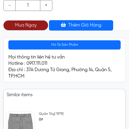
-
+
Mua Ngay
Thêm Giỏ Hàng
Mô Tả Sản Phẩm
Mọi thông tin liên hệ tư vấn
Hotline : 0917.111.011
Địa chỉ : 37A Dương Tử Giang, Phường 14, Quận 5,
TP.HCM
Similar items
Quần Tây[ 1979]
0₫