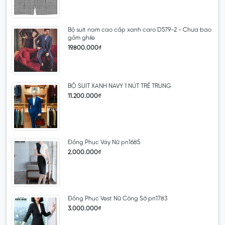
Bộ suit nam cao cấp xanh caro D579-2 - Chưa bao
gồm ghile
19.800.000₫
BỘ SUIT XANH NAVY 1 NÚT TRẺ TRUNG
11.200.000₫
Đồng Phục Váy Nữ pn1685
2.000.000₫
Đồng Phục Vest Nữ Công Sở pn1783
3.000.000₫