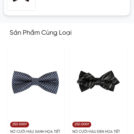
Sản Phẩm Cùng Loại
250.000₫
250.000₫
NƠ CƯỚI MÀU XANH HỌA TIẾT
NƠ CƯỚI MÀU ĐEN HỌA TIẾT