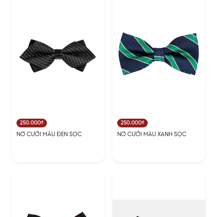
250.000₫
250.000₫
NƠ CƯỚI MÀU ĐEN SỌC
NƠ CƯỚI MÀU XANH SỌC