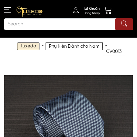
Tài Khoản
Đăng Nhập
Giỏ Hàng
Tuxedo
»
»
Phụ Kiện Dành cho Nam
CV0013