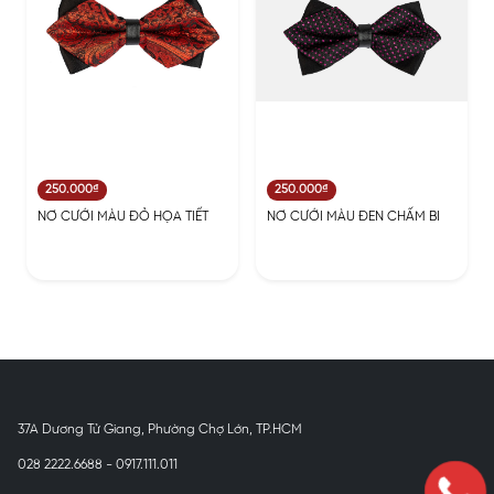
250.000₫
250.000₫
NƠ CƯỚI MÀU ĐỎ HỌA TIẾT
NƠ CƯỚI MÀU ĐEN CHẤM BI
37A Dương Tử Giang, Phường Chợ Lớn, TP.HCM
028 2222.6688 - 0917.111.011