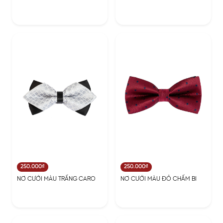
250.000₫
250.000₫
NƠ CƯỚI MÀU TRẤNG CARO
NƠ CƯỚI MÀU ĐỎ CHẤM BI