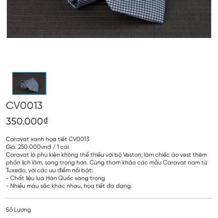
CV0013
350.000₫
Caravat xanh họa tiết CV0013
Giá: 250.000vnđ / 1 cái
Caravat là phụ kiện không thể thiếu với bộ Veston; làm chiếc áo vest thêm
phần lịch lãm, sang trọng hơn. Cùng tham khảo các mẫu Caravat nam từ
Tuxedo, với các ưu điểm nổi bật:
- Chất liệu lụa Hàn Quốc sang trọng
- Nhiều màu sắc khác nhau, họa tiết đa dạng.
Số Lượng