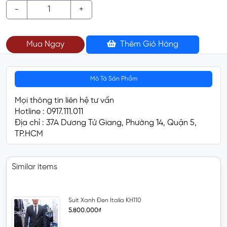
-
+
Mua Ngay
Thêm Giỏ Hàng
Mô Tả Sản Phẩm
Mọi thông tin liên hệ tư vấn
Hotline : 0917.111.011
Địa chỉ : 37A Dương Tử Giang, Phường 14, Quận 5,
TP.HCM
Similar items
Suit Xanh Đen Italia KH110
5.800.000₫