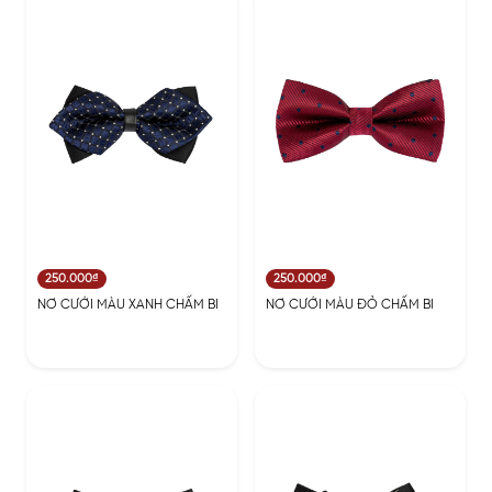
250.000₫
250.000₫
NƠ CƯỚI MÀU XANH CHẤM BI
NƠ CƯỚI MÀU ĐỎ CHẤM BI