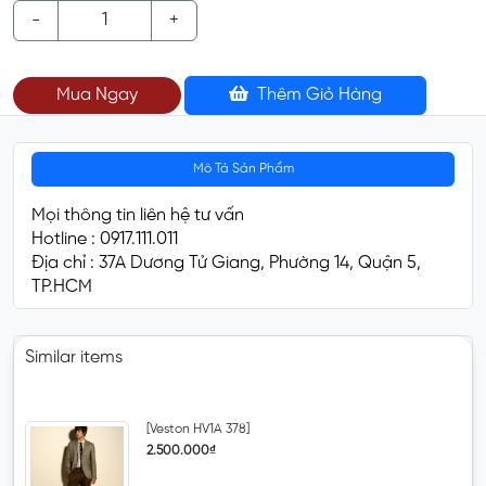
-
+
Mua Ngay
Thêm Giỏ Hàng
Mô Tả Sản Phẩm
Mọi thông tin liên hệ tư vấn
Hotline : 0917.111.011
Địa chỉ : 37A Dương Tử Giang, Phường 14, Quận 5,
TP.HCM
Similar items
[Veston HV1A 378]
2.500.000₫