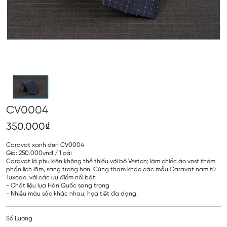
CV0004
350.000₫
Caravat xanh đen CV0004
Giá: 250.000vnđ / 1 cái
Caravat là phụ kiện không thể thiếu với bộ Veston; làm chiếc áo vest thêm
phần lịch lãm, sang trọng hơn. Cùng tham khảo các mẫu Caravat nam từ
Tuxedo, với các ưu điểm nổi bật:
- Chất liệu lụa Hàn Quốc sang trọng
- Nhiều màu sắc khác nhau, họa tiết đa dạng.
Số Lượng