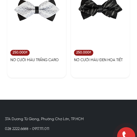
250.000₫
250.000₫
NƠ CƯỚI MÀU TRẤNG CARO
NƠ CƯỚI MÀU ĐEN HỌA TIẾT
37A Dương Tử Giang, Phường Chợ Lớn, TP.HCM
028 2222.6688 - 0917.111.011