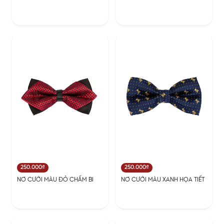
250.000₫
250.000₫
NƠ CƯỚI MÀU ĐỎ CHẤM BI
NƠ CƯỚI MÀU XANH HỌA TIẾT