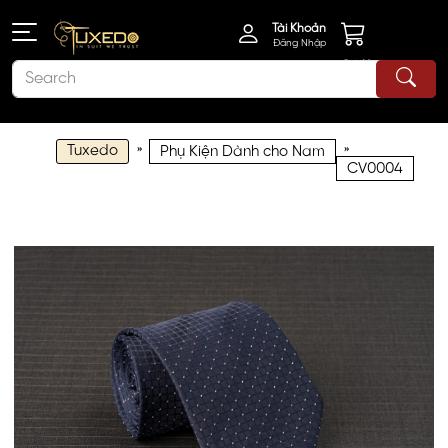
Tài Khoản
Đăng Nhập
Giỏ Hàng
Tuxedo
»
»
Phụ Kiện Dành cho Nam
CV0004