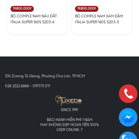
19.800.000₫
19.800.000₫
BỘ COMPLE NAM NÂU ĐẤT
BỘ COMPLE NAM XÁM ĐẬM
ITALIA SUPER 160S S203-6
ITALIA SUPER 160S S203-5
37A Dương Tử Giang, Phường Chợ Lớn, TP.HCM
028 2222.6688 - 0917.111.011
SINCE 1991
BẢO HÀNH MIỄN PHÍ 1 NĂM
MAY KHÔNG ĐẸP HOÀN TIỀN 100%
USER ONLINE: 7