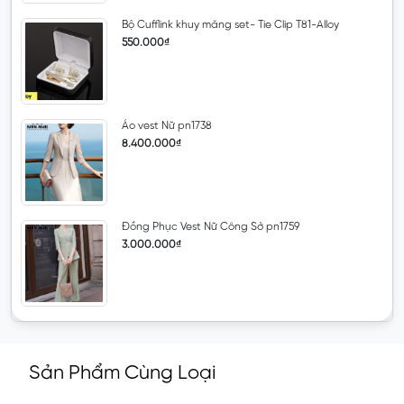
Bộ Cufflink khuy măng set- Tie Clip T81-Alloy
550.000₫
Áo vest Nữ pn1738
8.400.000₫
Đồng Phục Vest Nữ Công Sở pn1759
3.000.000₫
Sản Phẩm Cùng Loại