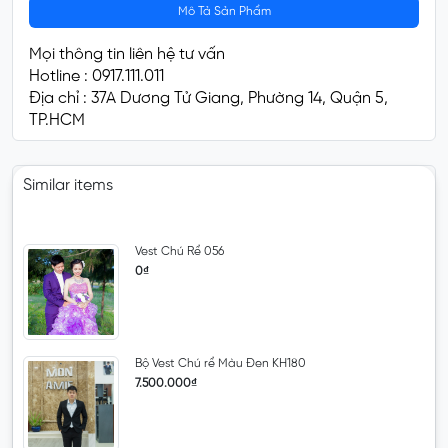
Mô Tả Sản Phẩm
Mọi thông tin liên hệ tư vấn
Hotline : 0917.111.011
Địa chỉ : 37A Dương Tử Giang, Phường 14, Quận 5,
TP.HCM
Similar items
Vest Chú Rể 056
0₫
Bộ Vest Chú rể Màu Đen KH180
7.500.000₫