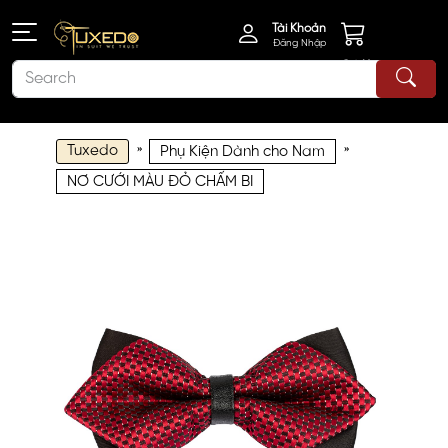
Tài Khoản
Đăng Nhập
Giỏ Hàng
Tuxedo
»
»
Phụ Kiện Dành cho Nam
NƠ CƯỚI MÀU ĐỎ CHẤM BI