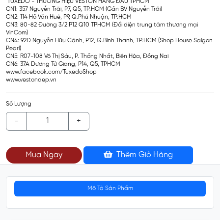
TUXEDO - THƯƠNG HIỆU VESTON HÀNG ĐẦU TPHCM
CN1: 357 Nguyễn Trãi, P7, Q5, TP.HCM (Gần BV Nguyễn Trãi)
CN2: 114 Hồ Văn Huê, P9, Q.Phú Nhuận, TP.HCM
CN3: 80-82 Đường 3/2 P12 Q10 TPHCM (Đối diện trung tâm thương mại
VinCom)
CN4: 92D Nguyễn Hữu Cảnh, P12, Q.Bình Thạnh, TP.HCM (Shop House Saigon
Pearl)
CN5: R07-108 Võ Thị Sáu, P. Thống Nhất, Biên Hòa, Đồng Nai
CN6: 37A Dương Tử Giang, P14, Q5, TPHCM
www.facebook.com/TuxedoShop
www.vestondep.vn
Số Lượng
-
+
Mua Ngay
Thêm Giỏ Hàng
Mô Tả Sản Phẩm