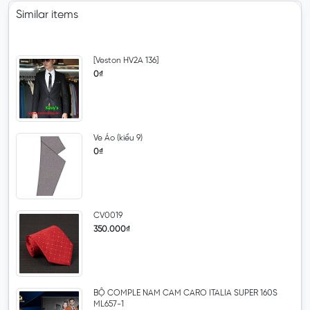
Similar items
[Veston HV2A 136]
0₫
Ve Áo (kiểu 9)
0₫
CV0019
350.000₫
BỘ COMPLE NAM CAM CARO ITALIA SUPER 160S
ML657-1