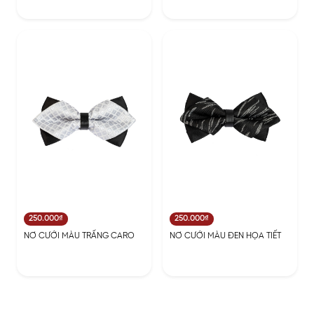
250.000₫
250.000₫
NƠ CƯỚI MÀU TRẤNG CARO
NƠ CƯỚI MÀU ĐEN HỌA TIẾT