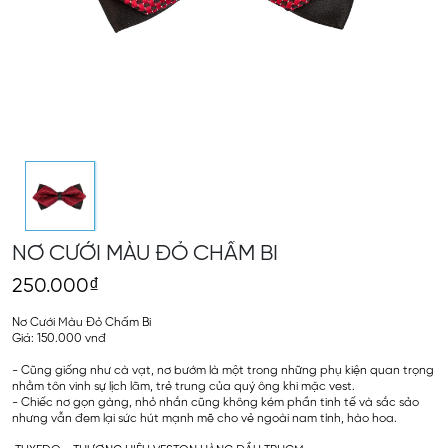
NƠ CƯỚI MÀU ĐỎ CHẤM BI
250.000₫
Nơ Cưới Màu Đỏ Chấm Bi
Giá: 150.000 vnđ
- Cũng giống như cà vạt, nơ bướm là một trong những phụ kiện quan trọng
nhằm tôn vinh sự lịch lãm, trẻ trung của quý ông khi mặc vest.
- Chiếc nơ gọn gàng, nhỏ nhắn cũng không kém phần tinh tế và sắc sảo
nhưng vẫn đem lại sức hút mạnh mẽ cho vẻ ngoài nam tính, hào hoa.