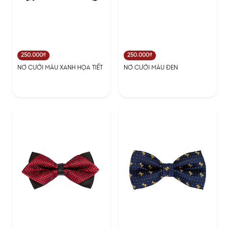
250.000₫
250.000₫
NƠ CƯỚI MÀU XANH HỌA TIẾT
NƠ CƯỚI MÀU ĐEN