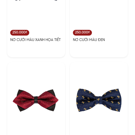
250.000₫
250.000₫
NƠ CƯỚI MÀU XANH HỌA TIẾT
NƠ CƯỚI MÀU ĐEN