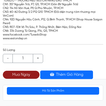
TUXEDO - THƯƠNG HIỆU VESTON HÀNG ĐẦU TPHCM
CN1: 357 Nguyễn Trãi, P7, Q5, TP.HCM (Gần BV Nguyễn Trãi)
CN2: 114 Hồ Văn Huê, P9, Q.Phú Nhuận, TP.HCM
CN3: 80-82 Đường 3/2 P12 Q10 TPHCM (Đối diện trung tâm thương mại
VinCom)
CN4: 92D Nguyễn Hữu Cảnh, P12, Q.Bình Thạnh, TP.HCM (Shop House Saigon
Pearl)
CN5: R07-108 Võ Thị Sáu, P. Thống Nhất, Biên Hòa, Đồng Nai
CN6: 37A Dương Tử Giang, P14, Q5, TPHCM
www.facebook.com/TuxedoShop
www.vestondep.vn
Số Lượng
-
+
Mua Ngay
Thêm Giỏ Hàng
Mô Tả Sản Phẩm