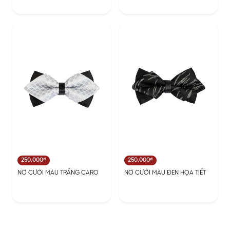
250.000₫
250.000₫
NƠ CƯỚI MÀU TRẤNG CARO
NƠ CƯỚI MÀU ĐEN HỌA TIẾT