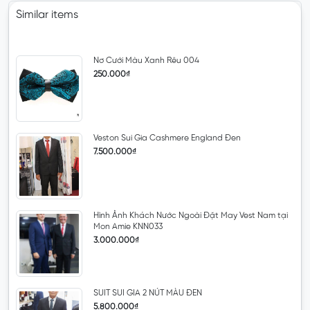
Similar items
Nơ Cưới Màu Xanh Rêu 004
250.000₫
Veston Sui Gia Cashmere England Đen
7.500.000₫
Hình Ảnh Khách Nước Ngoài Đặt May Vest Nam tại
Mon Amie KNN033
3.000.000₫
SUIT SUI GIA 2 NÚT MÀU ĐEN
5.800.000₫