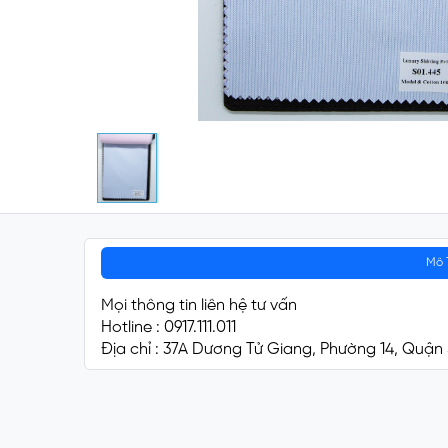
Mô 
Mọi thông tin liên hệ tư vấn
Hotline : 0917.111.011
Địa chỉ : 37A Dương Tử Giang, Phường 14, Quận