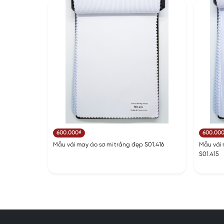
600.000₫
600.00
Mẫu vải may áo sơ mi trắng đẹp S01.416
Mẫu vải 
S01.415