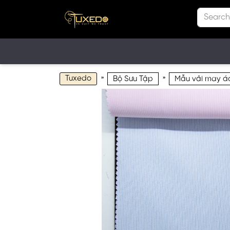
Tuxedo
»
»
Bộ Sưu Tập