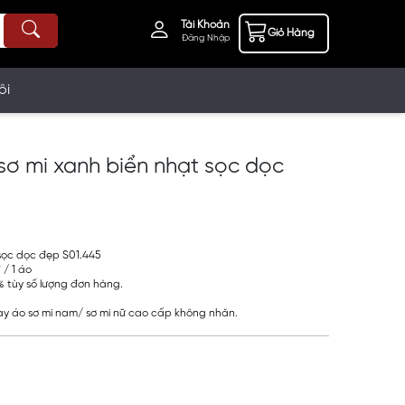
Tài Khoản
Giỏ Hàng
Đăng Nhập
ôi
sơ mi xanh biển nhạt sọc dọc
sọc dọc đẹp S01.445
 / 1 áo
 tùy số lượng đơn hàng.
ay áo sơ mi nam/ sơ mi nữ cao cấp không nhăn.