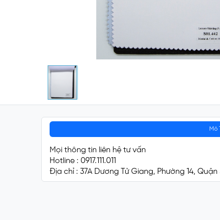
Mô 
Mọi thông tin liên hệ tư vấn
Hotline : 0917.111.011
Địa chỉ : 37A Dương Tử Giang, Phường 14, Quận