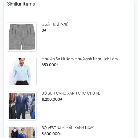
Similar items
Quần Tây[ 1978]
0₫
Mẫu Áo Sơ Mi Nam Màu Xanh Nhạt Lịch Lãm
850.000₫
BỘ SUIT CARO XANH CHO CHÚ RỄ
11.200.000₫
BỘ VEST NAM MẦU XANH NAVY
5.800.000₫