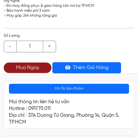
tay nghề.
- Đo may đồng phục & giao hàng tận nơi tại TP.HCM
- Bảo hành miễn phí 3 năm
- May gấp 24h không tăng giá
Số Lượng
-
+
Mua Ngay
Thêm Giỏ Hàng
Mô Tả Sản Phẩm
Mọi thông tin liên hệ tư vấn
Hotline : 0917.111.011
Địa chỉ : 37A Dương Tử Giang, Phường 14, Quận 5,
TP.HCM