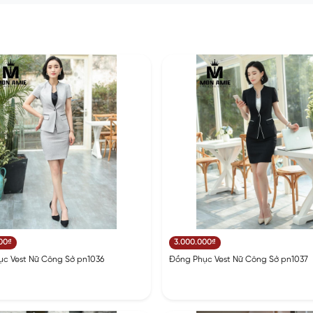
00₫
3.000.000₫
c Vest Nữ Công Sở pn1036
Đồng Phục Vest Nữ Công Sở pn1037