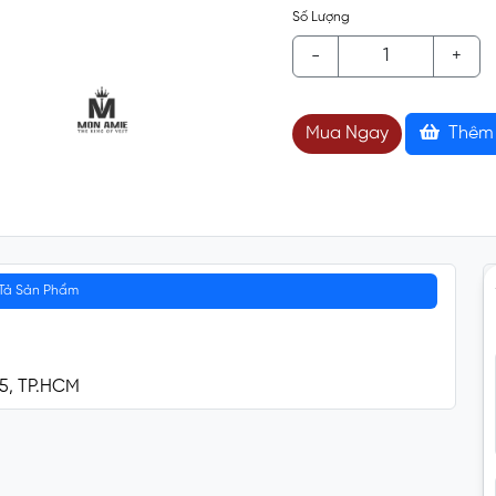
Số Lượng
-
+
Mua Ngay
Thêm 
Tả Sản Phẩm
 5, TP.HCM