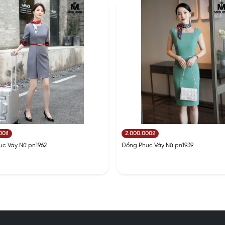
00₫
2.000.000₫
c Váy Nữ pn1962
Đồng Phục Váy Nữ pn1939