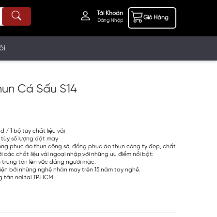
Tài Khoản
Giỏ Hàng
Đăng Nhập
ôi
un Cá Sấu S14
 / 1 bộ tùy chất liệu vải
 tùy số lượng đặt may
ồng phục áo thun công sở, đồng phục áo thun công ty đẹp, chất
i các chất liệu vải ngoại nhập,với những ưu điểm nổi bật:
ẻ trung tôn lên vóc dáng người mặc.
iện bởi những nghệ nhân may trên 15 năm tay nghề.
 tận nơi tại TP.HCM