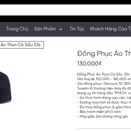
Trang Chủ
Sản Phẩm
Tin Tức
Khách Hàng Của T
 Áo Thun Cá Sấu S14
Đồng Phục Áo Th
130.000₫
Đồng Phục Áo Thun Cá Sấu S14
Giá may lẻ: 100.000 - 180.000 vnđ
Giá đồng phục: Discount 10-30%
Tuxedo là thương hiệu may đo đ
lượng uy tín hàng đầu TP.HCM, vớ
- Áo thun form dáng vừa vặn, tr
- Đường may tinh tế được thực h
- Đo may đồng phục & giao hàng
- Bảo hành miễn phí 3 năm
- May gấp 24h không tăng giá