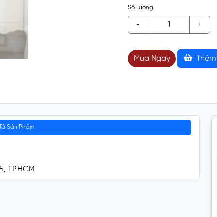
Số Lượng
-
+
Mua Ngay
Thêm 
Tả Sản Phẩm
 5, TP.HCM