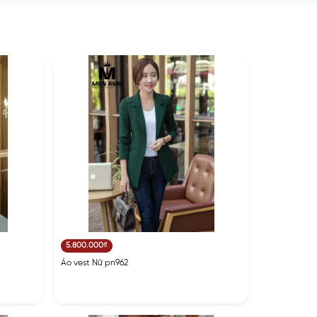
5.800.000₫
Áo vest Nữ pn962