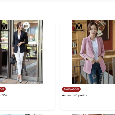
00₫
4.350.000₫
pn964
Áo vest Nữ pn963