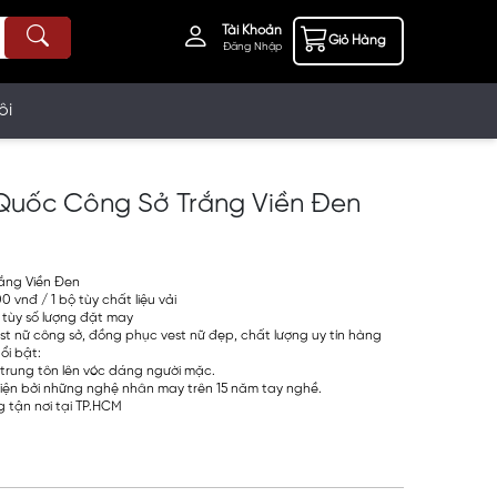
Tài Khoản
Giỏ Hàng
Đăng Nhập
ôi
Quốc Công Sở Trắng Viền Đen
ắng Viền Đen
 vnđ / 1 bộ tùy chất liệu vải
 tùy số lượng đặt may
st nữ công sở, đồng phục vest nữ đẹp, chất lượng uy tín hàng
ổi bật:
 trung tôn lên vóc dáng người mặc.
iện bởi những nghệ nhân may trên 15 năm tay nghề.
 tận nơi tại TP.HCM