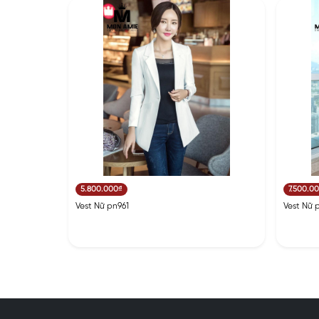
5.800.000₫
7.500.0
Vest Nữ pn961
Vest Nữ 