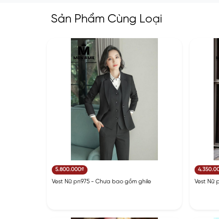
Sản Phẩm Cùng Loại
5.800.000₫
4.350.0
Vest Nữ pn975 - Chưa bao gồm ghile
Vest Nữ 