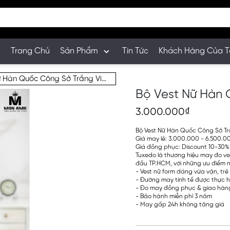
Trang Chủ
Sản Phẩm
Tin Tức
Khách Hàng Của T
Bộ Vest Nữ Hàn Quốc Công Sở Trắng Viền Đen
Bộ Vest Nữ Hàn 
3.000.000₫
Bộ Vest Nữ Hàn Quốc Công Sở Tr
Giá may lẻ: 3.000.000 - 6.500.000
Giá đồng phục: Discount 10-30%
Tuxedo là thương hiệu may đo ve
đầu TP.HCM, với những ưu điểm n
- Vest nữ form dáng vừa vặn, trẻ
- Đường may tinh tế được thực h
- Đo may đồng phục & giao hàng
- Bảo hành miễn phí 3 năm
- May gấp 24h không tăng giá