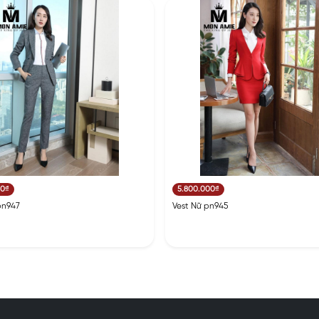
00₫
5.800.000₫
pn947
Vest Nữ pn945