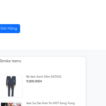
Giỏ Hàng
Similar items
Bộ Vest Xanh Sẫm D&T002
11.200.000₫
Vest Sui Gia Xám Tro M07 Sang Trọng