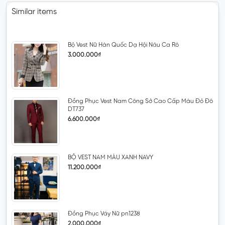
Similar items
Bộ Vest Nữ Hàn Quốc Dạ Hội Nâu Ca Rô
3.000.000₫
Đồng Phục Vest Nam Công Sở Cao Cấp Màu Đỏ Đô
DT737
6.600.000₫
BỘ VEST NAM MÀU XANH NAVY
11.200.000₫
Đồng Phục Váy Nữ pn1238
2.000.000₫