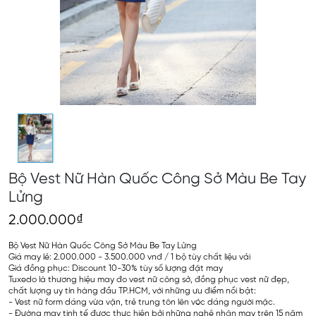
Bộ Vest Nữ Hàn Quốc Công Sở Màu Be Tay
Lửng
2.000.000₫
Bộ Vest Nữ Hàn Quốc Công Sở Màu Be Tay Lửng
Giá may lẻ: 2.000.000 - 3.500.000 vnđ / 1 bộ tùy chất liệu vải
Giá đồng phục: Discount 10-30% tùy số lượng đặt may
Tuxedo là thương hiệu may đo vest nữ công sở, đồng phục vest nữ đẹp,
chất lượng uy tín hàng đầu TP.HCM, với những ưu điểm nổi bật:
- Vest nữ form dáng vừa vặn, trẻ trung tôn lên vóc dáng người mặc.
- Đường may tinh tế được thực hiện bởi những nghệ nhân may trên 15 năm