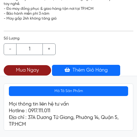
tay nghề.
- Đo may đồng phục & giao hàng tận nơi tại TP.HCM
- Bảo hành miễn phí 3 năm
- May gấp 24h không tăng giá
Số Lượng
-
+
Mua Ngay
Thêm Giỏ Hàng
Mô Tả Sản Phẩm
Mọi thông tin liên hệ tư vấn
Hotline : 0917.111.011
Địa chỉ : 37A Dương Tử Giang, Phường 14, Quận 5,
TP.HCM