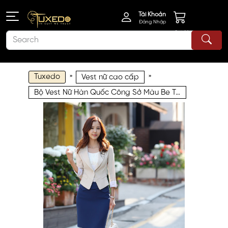
Tài Khoản
Đăng Nhập
Giỏ Hàng
Tuxedo
»
»
Vest nữ cao cấp
Bộ Vest Nữ Hàn Quốc Công Sở Màu Be Tay Lửng