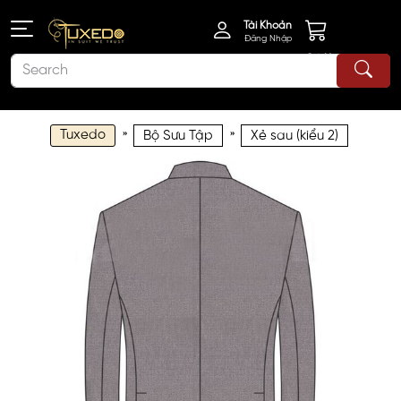
Tài Khoản
Đăng Nhập
Giỏ Hàng
Tuxedo
»
»
Bộ Sưu Tập
Xẻ sau (kiểu 2)