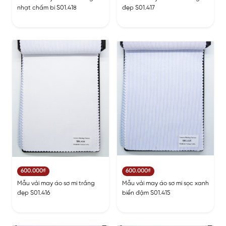
nhạt chấm bi S01.418
đẹp S01.417
600.000₫
600.000₫
Mẫu vải may áo sơ mi trắng
Mẫu vải may áo sơ mi sọc xanh
đẹp S01.416
biển đậm S01.415