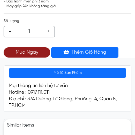
- Bảo hành miễn phí 3 năm
- May gấp 24h không tăng giá
Số Lượng
-
+
Mua Ngay
Thêm Giỏ Hàng
Mô Tả Sản Phẩm
Mọi thông tin liên hệ tư vấn
Hotline : 0917.111.011
Địa chỉ : 37A Dương Tử Giang, Phường 14, Quận 5,
TP.HCM
Similar items