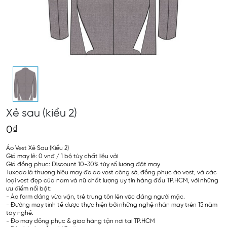
Xẻ sau (kiểu 2)
0₫
Áo Vest Xẻ Sau (Kiểu 2)
Giá may lẻ: 0 vnđ / 1 bộ tùy chất liệu vải
Giá đồng phục: Discount 10-30% tùy số lượng đặt may
Tuxedo là thương hiệu may đo áo vest công sở, đồng phục áo vest, và các
loại vest đẹp của nam và nữ chất lượng uy tín hàng đầu TP.HCM, với những
ưu điểm nổi bật:
- Áo form dáng vừa vặn, trẻ trung tôn lên vóc dáng người mặc.
- Đường may tinh tế được thực hiện bởi những nghệ nhân may trên 15 năm
tay nghề.
- Đo may đồng phục & giao hàng tận nơi tại TP.HCM