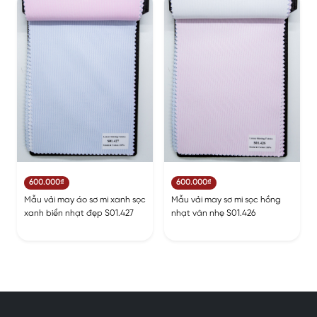
600.000₫
600.000₫
Mẫu vải may áo sơ mi xanh sọc
Mẫu vải may sơ mi sọc hồng
xanh biển nhạt đẹp S01.427
nhạt vân nhẹ S01.426