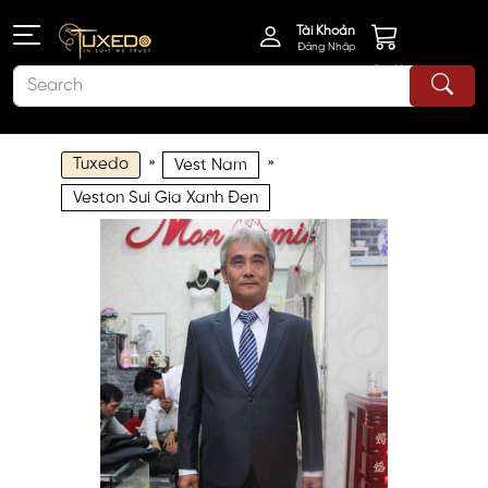
Tài Khoản
Đăng Nhập
Giỏ Hàng
Tuxedo
»
»
Vest Nam
Veston Sui Gia Xanh Đen