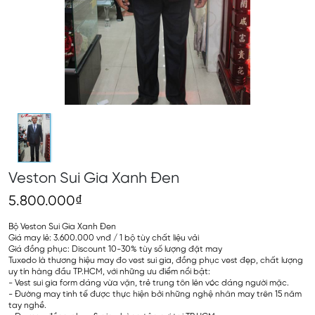
Veston Sui Gia Xanh Đen
5.800.000₫
Bộ Veston Sui Gia Xanh Đen
Giá may lẻ: 3.600.000 vnđ / 1 bộ tùy chất liệu vải
Giá đồng phục: Discount 10-30% tùy số lượng đặt may
Tuxedo là thương hiệu may đo vest sui gia, đồng phục vest đẹp, chất lượng
uy tín hàng đầu TP.HCM, với những ưu điểm nổi bật:
- Vest sui gia form dáng vừa vặn, trẻ trung tôn lên vóc dáng người mặc.
- Đường may tinh tế được thực hiện bởi những nghệ nhân may trên 15 năm
tay nghề.