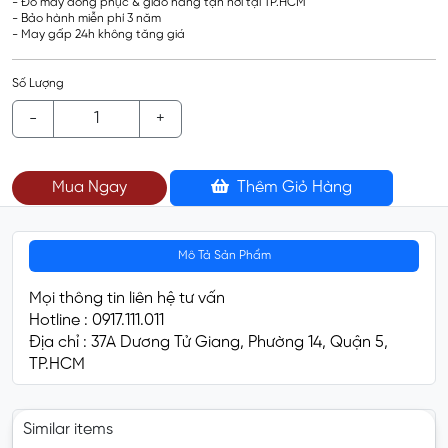
- Đo may đồng phục & giao hàng tận nơi tại TP.HCM
- Bảo hành miễn phí 3 năm
- May gấp 24h không tăng giá
Số Lượng
-
+
Mua Ngay
Thêm Giỏ Hàng
Mô Tả Sản Phẩm
Mọi thông tin liên hệ tư vấn
Hotline : 0917.111.011
Địa chỉ : 37A Dương Tử Giang, Phường 14, Quận 5,
TP.HCM
Similar items