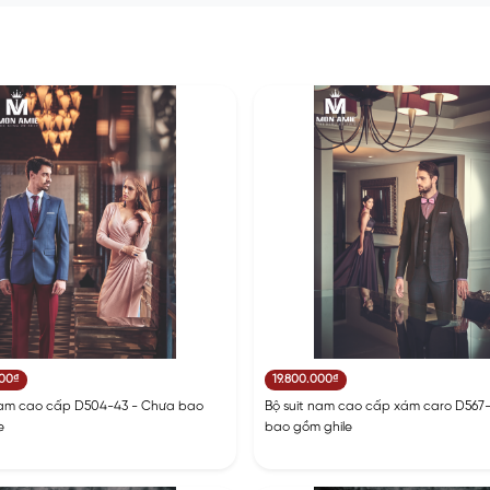
000₫
19.800.000₫
nam cao cấp D504-43 - Chưa bao
Bộ suit nam cao cấp xám caro D567-
e
bao gồm ghile