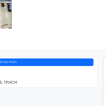
Tả Sản Phẩm
 5, TP.HCM