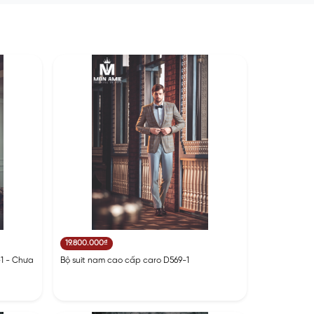
19.800.000₫
1 - Chưa
Bộ suit nam cao cấp caro D569-1