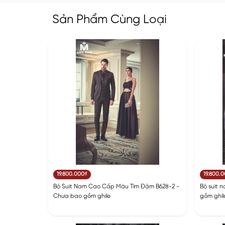
Sản Phẩm Cùng Loại
19.800.000₫
19.800.
Bộ Suit Nam Cao Cấp Màu Tím Đậm B628-2 -
Bộ suit 
Chưa bao gồm ghile
gồm ghil