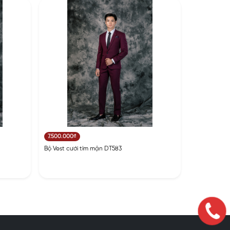
7.500.000₫
Bộ Vest cưới tím mận DT583