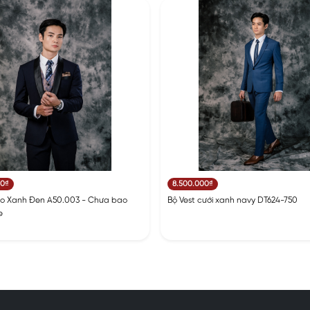
00₫
8.500.000₫
do Xanh Đen A50.003 - Chưa bao
Bộ Vest cưới xanh navy DT624-750
e