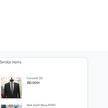
Similar items
Caravat 06
350.000₫
Vest Xanh Navy KH141