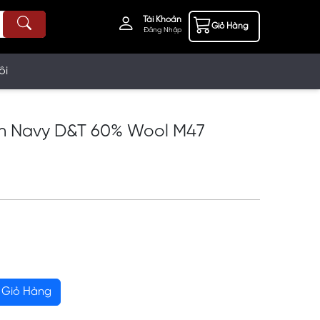
Tài Khoản
Giỏ Hàng
Đăng Nhập
ôi
h Navy D&T 60% Wool M47
Giỏ Hàng