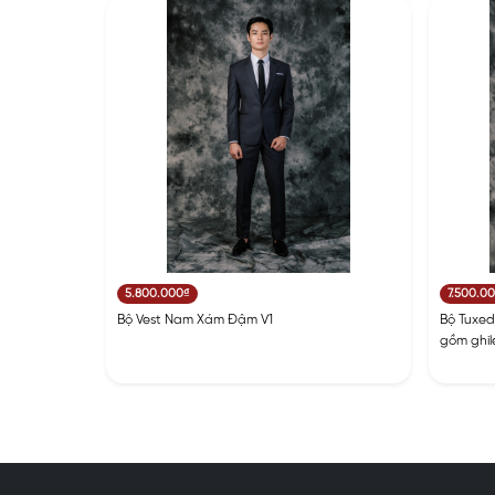
5.800.000₫
7.500.0
Bộ Vest Nam Xám Đậm V1
Bộ Tuxe
gồm ghil