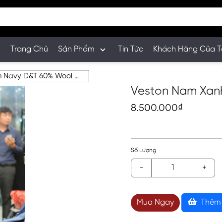
Trang Chủ
Sản Phẩm
Tin Tức
Khách Hàng Của T
Veston Nam Xanh Navy D&T 60% Wool M47
Veston Nam Xan
8.500.000₫
Số Lượng
-
+
Mua Ngay
Thêm 