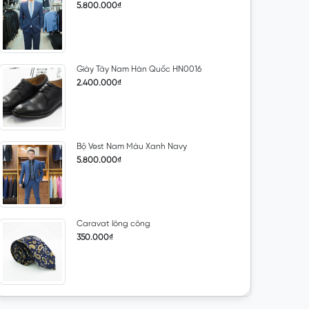
5.800.000₫
Giày Tây Nam Hàn Quốc HN0016
2.400.000₫
Bộ Vest Nam Màu Xanh Navy
5.800.000₫
Caravat lông công
350.000₫