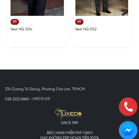
0₫
0₫
Vest HQ 004
Vest HQ 002
37A Dương Tử Giang, Phường Chợ Lớn, TP.HCM
028 2222.6688 - 0917.111.011
SINCE 1991
BẢO HÀNH MIỄN PHÍ 1 NĂM
MAY KHÔNG ĐẸP HOÀN TIỀN 100%