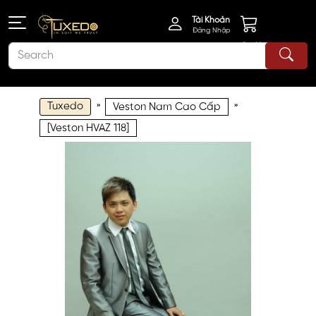
Tài Khoản
Đăng Nhập
Giỏ Hàng
Tuxedo
»
»
Veston Nam Cao Cấp
[Veston HVAZ 118]