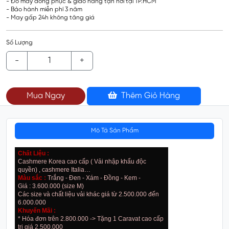
- Đo may đồng phục & giao hàng tận nơi tại TP.HCM
- Bảo hành miễn phí 3 năm
- May gấp 24h không tăng giá
Số Lượng
-
+
Mua Ngay
Thêm Giỏ Hàng
Mô Tả Sản Phẩm
Chất Liệu :
Cashmere Korea cao cấp ( Vải nhập khẩu độc
quyền) , cashmere Italia…
Màu sắc :
Trắng - Đen - Xám - Đồng - Kem -
Giá : 3.600.000 (size M)
Các size và chất liệu vải khác giá từ 2.500.000 đến
6.000.000
Khuyến Mãi :
* Hóa đơn trên 2.800.000 -> Tặng 1 Caravat cao cấp
trị giá 2.500.000