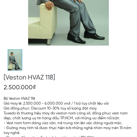
[Veston HVAZ 118]
2.500.000₫
Bộ Veston HVAZ 118
Giá may lẻ: 2.500.000 - 6.000.000 vnđ / 1 bộ tùy chất liệu vải
Giá đồng phục: Discount 10-30% tùy số lượng đặt may
Tuxedo là thương hiệu may đo veston nam công sở, đồng phục vest nam
đẹp, chất lượng uy tín hàng đầu TP.HCM, với những ưu điểm nổi bật:
- Vest nam form dáng vừa vặn, trẻ trung tôn lên vóc dáng người mặc.
- Đường may tinh tế được thực hiện bởi những nghệ nhân may trên 15 năm
tay nghề.