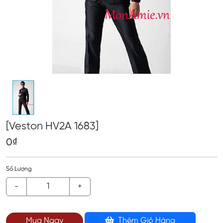
[Veston HV2A 1683]
0₫
Số Lượng
-
+
Mua Ngay
Thêm Giỏ Hàng