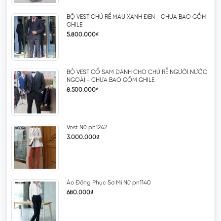
BỘ VEST CHÚ RỂ MÀU XANH ĐEN - CHƯA BAO GỒM
GHILE
5.800.000₫
BỘ VEST CỔ SAM DÀNH CHO CHÚ RỄ NGƯỜI NƯỚC
NGOÀI - CHƯA BAO GỒM GHILE
8.500.000₫
Vest Nữ pn1242
3.000.000₫
Áo Đồng Phục Sơ Mi Nữ pn1140
680.000₫