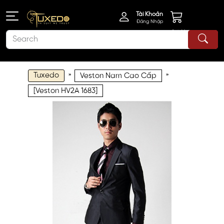
Tài Khoản
Đăng Nhập
Giỏ Hàng
Tuxedo
»
»
Veston Nam Cao Cấp
[Veston HV2A 1683]