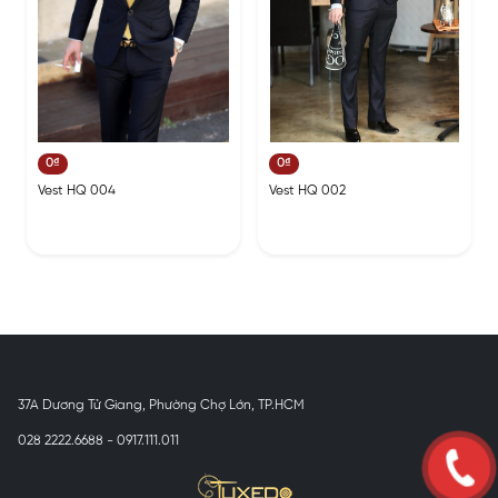
0₫
0₫
Vest HQ 004
Vest HQ 002
37A Dương Tử Giang, Phường Chợ Lớn, TP.HCM
028 2222.6688 - 0917.111.011