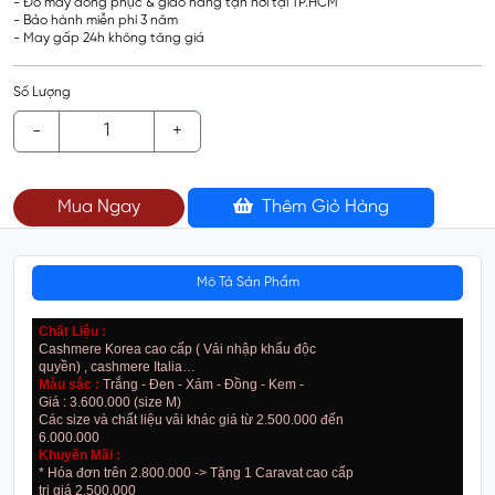
- Đo may đồng phục & giao hàng tận nơi tại TP.HCM
- Bảo hành miễn phí 3 năm
- May gấp 24h không tăng giá
Số Lượng
-
+
Mua Ngay
Thêm Giỏ Hàng
Mô Tả Sản Phẩm
Chất Liệu :
Cashmere Korea cao cấp ( Vải nhập khẩu độc
quyền) , cashmere Italia…
Màu sắc :
Trắng - Đen - Xám - Đồng - Kem -
Giá : 3.600.000 (size M)
Các size và chất liệu vải khác giá từ 2.500.000 đến
6.000.000
Khuyến Mãi :
* Hóa đơn trên 2.800.000 -> Tặng 1 Caravat cao cấp
trị giá 2.500.000