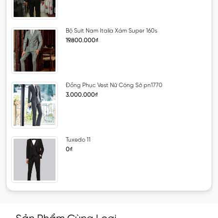
Bộ Suit Nam Italia Xám Super 160s
19.800.000₫
Đồng Phục Vest Nữ Công Sở pn1770
3.000.000₫
Tuxedo 11
0₫