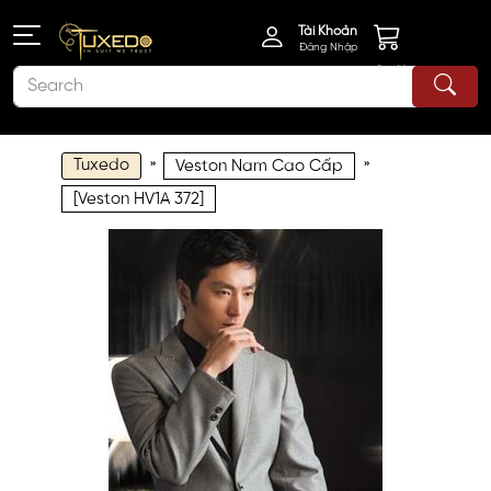
Tài Khoản
Đăng Nhập
Giỏ Hàng
Tuxedo
»
»
Veston Nam Cao Cấp
[Veston HV1A 372]