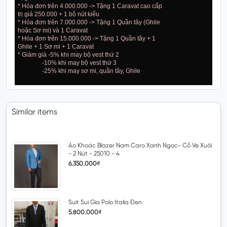
* Hóa đơn trên 4.000.000 -> Tặng 1 Caravat cao cấp
trị giá 250.000 + 1 bộ nút kiểu
* Hóa đơn trên 7.000.000 -> Tặng 1 Quần tây (Ghile
hoặc Sơ mi) và 1 Caravat
* Hóa đơn trên 15.000.000 -> Tặng 1 Quần tây + 1
Ghile + 1 Sơ mi + 1 Caravat
* Giảm giá -5% khi may bộ vest thứ 2
-10% khi may bộ vest thứ 3
-25% khi may sơ mi, quần tây, Ghile
Similar items
Áo Khoác Blazer Nam Caro Xanh Ngọc- Cổ Ve Xuôi
- 2 Nút - 25010 - 4
6.350.000₫
Suit Sui Gia Polo Italia Đen
5.800.000₫