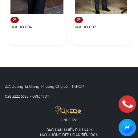
0₫
0₫
Vest HQ 004
Vest HQ 002
37A Dương Tử Giang, Phường Chợ Lớn, TP.HCM
028 2222.6688 - 0917.111.011
SINCE 1991
BẢO HÀNH MIỄN PHÍ 1 NĂM
MAY KHÔNG ĐẸP HOÀN TIỀN 100%