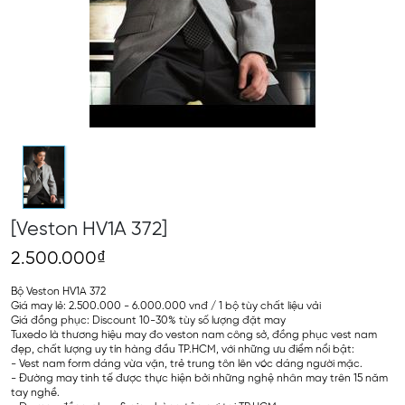
[Veston HV1A 372]
2.500.000₫
Bộ Veston HV1A 372
Giá may lẻ: 2.500.000 - 6.000.000 vnđ / 1 bộ tùy chất liệu vải
Giá đồng phục: Discount 10-30% tùy số lượng đặt may
Tuxedo là thương hiệu may đo veston nam công sở, đồng phục vest nam
đẹp, chất lượng uy tín hàng đầu TP.HCM, với những ưu điểm nổi bật:
- Vest nam form dáng vừa vặn, trẻ trung tôn lên vóc dáng người mặc.
- Đường may tinh tế được thực hiện bởi những nghệ nhân may trên 15 năm
tay nghề.