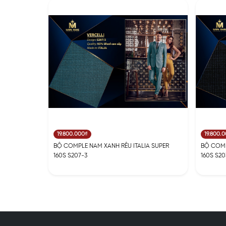
19.800.000₫
19.800.
BỘ COMPLE NAM XANH RÊU ITALIA SUPER
BỘ COMP
160S S207-3
160S S20