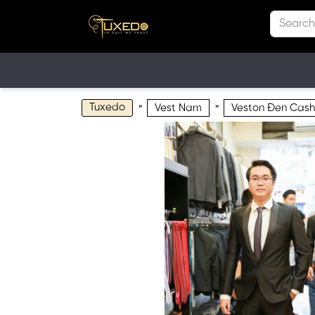
Tuxedo
»
»
Vest Nam
Veston Đen Cash