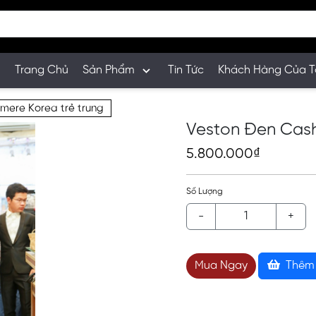
Trang Chủ
Sản Phẩm
Tin Tức
Khách Hàng Của T
mere Korea trẻ trung
Veston Đen Cash
5.800.000₫
Số Lượng
-
+
Mua Ngay
Thêm 