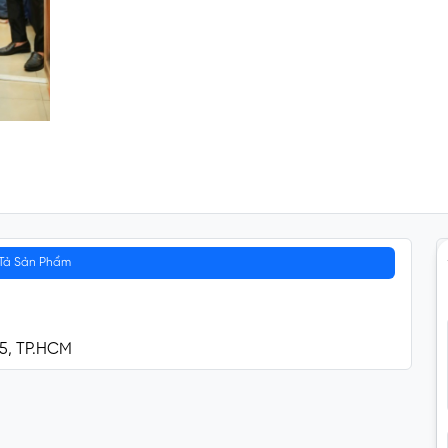
Tả Sản Phẩm
 5, TP.HCM