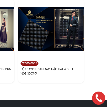
19.800.000₫
ER 160S
BỘ COMPLE NAM XÁM ĐẬM ITALIA SUPER
160S S203-5