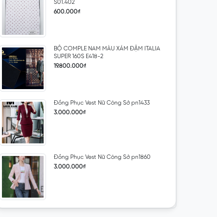
S01.402
600.000₫
BỘ COMPLE NAM MÀU XÁM ĐẬM ITALIA
SUPER 160S E418-2
19.800.000₫
Đồng Phục Vest Nữ Công Sở pn1433
3.000.000₫
Đồng Phục Vest Nữ Công Sở pn1860
3.000.000₫