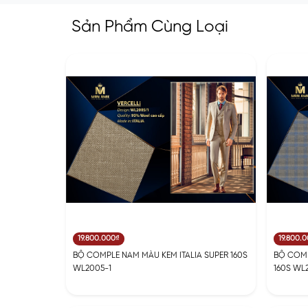
Sản Phẩm Cùng Loại
19.800.000₫
19.800.
BỘ COMPLE NAM MÀU KEM ITALIA SUPER 160S
BỘ COMP
WL2005-1
160S WL