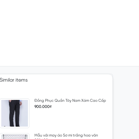
Similar items
Đồng Phục Quần Tây Nam Xám Cao Cấp
900.000₫
Mẫu vải may áo Sơ mi trắng hoa văn