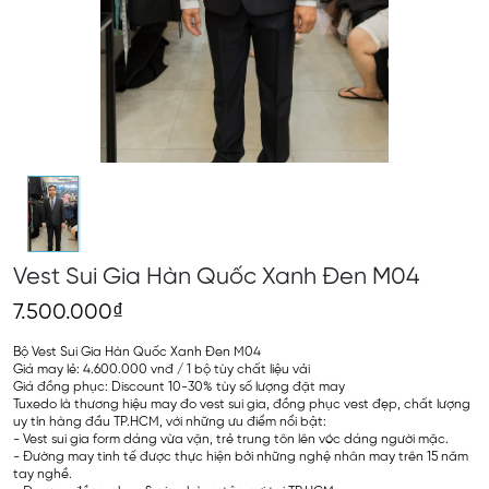
Vest Sui Gia Hàn Quốc Xanh Đen M04
7.500.000₫
Bộ Vest Sui Gia Hàn Quốc Xanh Đen M04
Giá may lẻ: 4.600.000 vnđ / 1 bộ tùy chất liệu vải
Giá đồng phục: Discount 10-30% tùy số lượng đặt may
Tuxedo là thương hiệu may đo vest sui gia, đồng phục vest đẹp, chất lượng
uy tín hàng đầu TP.HCM, với những ưu điểm nổi bật:
- Vest sui gia form dáng vừa vặn, trẻ trung tôn lên vóc dáng người mặc.
- Đường may tinh tế được thực hiện bởi những nghệ nhân may trên 15 năm
tay nghề.