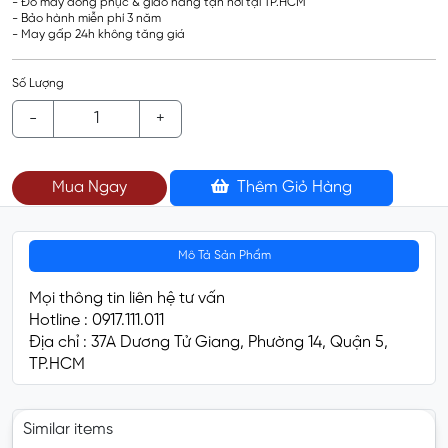
- Đo may đồng phục & giao hàng tận nơi tại TP.HCM
- Bảo hành miễn phí 3 năm
- May gấp 24h không tăng giá
Số Lượng
-
+
Mua Ngay
Thêm Giỏ Hàng
Mô Tả Sản Phẩm
Mọi thông tin liên hệ tư vấn
Hotline : 0917.111.011
Địa chỉ : 37A Dương Tử Giang, Phường 14, Quận 5,
TP.HCM
Similar items