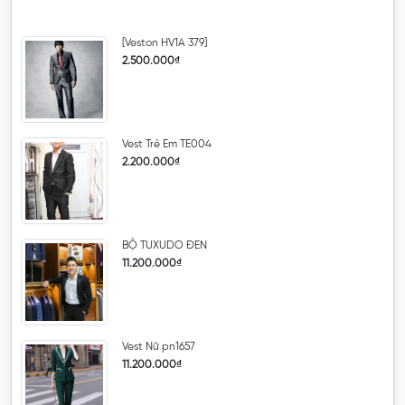
[Veston HV1A 379]
2.500.000₫
Vest Trẻ Em TE004
2.200.000₫
BỘ TUXUDO ĐEN
11.200.000₫
Vest Nữ pn1657
11.200.000₫