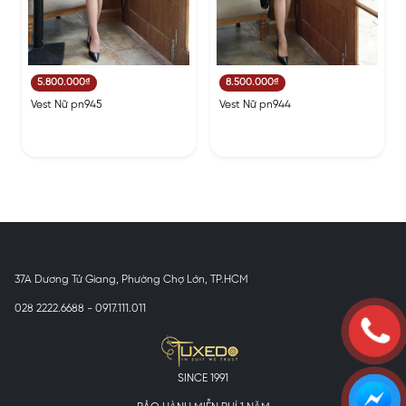
5.800.000₫
8.500.000₫
Vest Nữ pn945
Vest Nữ pn944
37A Dương Tử Giang, Phường Chợ Lớn, TP.HCM
028 2222.6688 - 0917.111.011
SINCE 1991