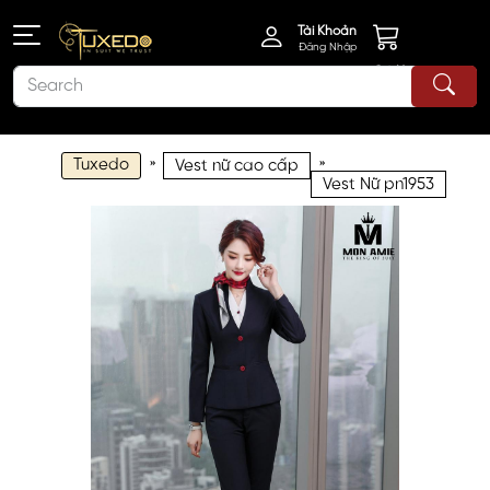
Tài Khoản
Đăng Nhập
Giỏ Hàng
Tuxedo
»
»
Vest nữ cao cấp
Vest Nữ pn1953