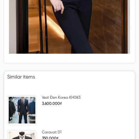
Similar items
Vest Đen Korea KH083
3.600.000₫
Caravat 01
350.000₫