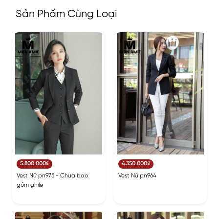
Sản Phẩm Cùng Loại
5.800.000₫
4.350.000₫
Vest Nữ pn975 - Chưa bao
Vest Nữ pn964
gồm ghile