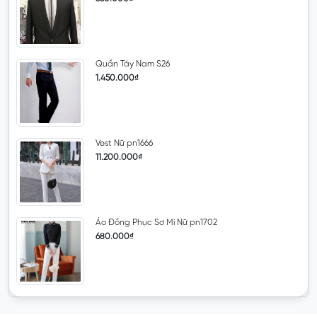
Quần Tây Nam S26
1.450.000₫
Vest Nữ pn1666
11.200.000₫
Áo Đồng Phục Sơ Mi Nữ pn1702
680.000₫