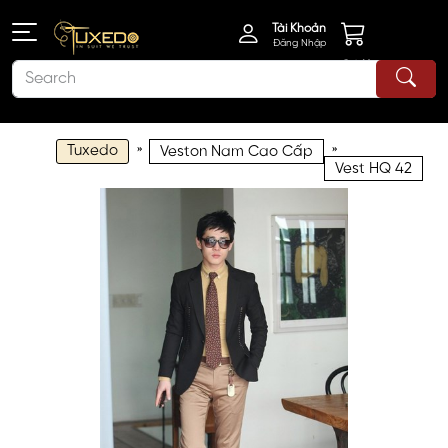
Tài Khoản
Đăng Nhập
Giỏ Hàng
Tuxedo
»
»
Veston Nam Cao Cấp
Vest HQ 42