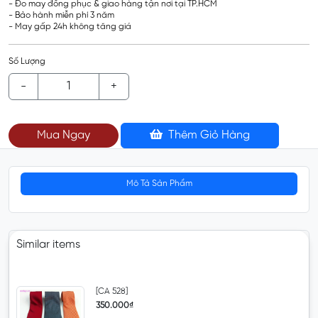
- Đo may đồng phục & giao hàng tận nơi tại TP.HCM
- Bảo hành miễn phí 3 năm
- May gấp 24h không tăng giá
Số Lượng
-
+
Mua Ngay
Thêm Giỏ Hàng
Mô Tả Sản Phẩm
Similar items
[CA 528]
350.000₫