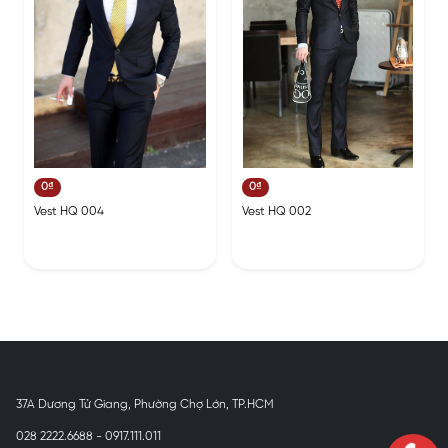
0₫
0₫
Vest HQ 004
Vest HQ 002
37A Dương Tử Giang, Phường Chợ Lớn, TP.HCM
028 2222.6688 - 0917.111.011