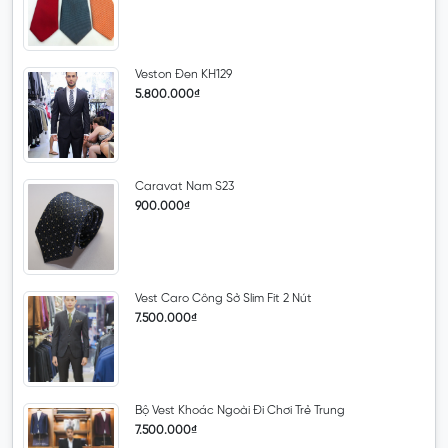
Veston Đen KH129
5.800.000₫
Caravat Nam S23
900.000₫
Vest Caro Công Sở Slim Fit 2 Nút
7.500.000₫
Bộ Vest Khoác Ngoài Đi Chơi Trẻ Trung
7.500.000₫