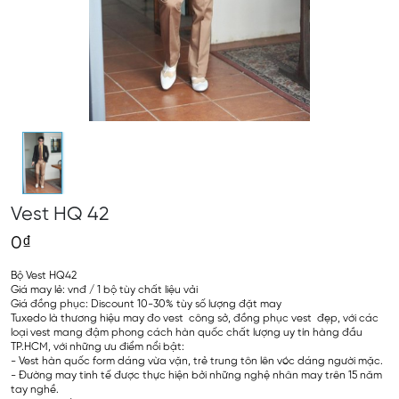
Vest HQ 42
0₫
Bộ Vest HQ42
Giá may lẻ: vnđ / 1 bộ tùy chất liệu vải
Giá đồng phục: Discount 10-30% tùy số lượng đặt may
Tuxedo là thương hiệu may đo vest công sở, đồng phục vest đẹp, với các
loại vest mang đậm phong cách hàn quốc chất lượng uy tín hàng đầu
TP.HCM, với những ưu điểm nổi bật:
- Vest hàn quốc form dáng vừa vặn, trẻ trung tôn lên vóc dáng người mặc.
- Đường may tinh tế được thực hiện bởi những nghệ nhân may trên 15 năm
tay nghề.