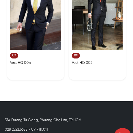
0₫
0₫
Vest HQ 004
Vest HQ 002
37A Dương Tử Giang, Phường Chợ Lớn, TP.HCM
028 2222.6688 - 0917.111.011