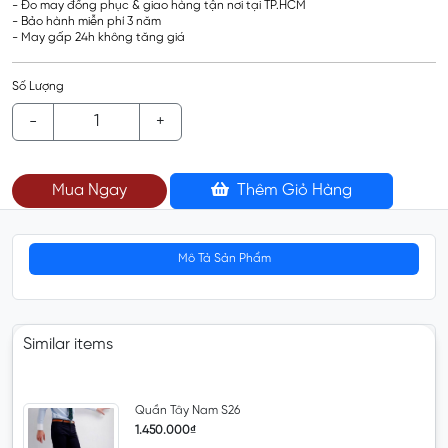
- Đo may đồng phục & giao hàng tận nơi tại TP.HCM
- Bảo hành miễn phí 3 năm
- May gấp 24h không tăng giá
Số Lượng
-
+
Mua Ngay
Thêm Giỏ Hàng
Mô Tả Sản Phẩm
Similar items
Quần Tây Nam S26
1.450.000₫