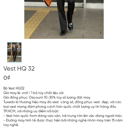
Vest HQ 32
0₫
Bộ Vest HQ32
Giá may lẻ: vnđ / 1 bộ tùy chất liệu vải
Giá đồng phục: Discount 10-30% tùy số lượng đặt may
Tuxedo là thương hiệu may đo vest công sở, đồng phục vest đẹp, với các
loại vest mang đậm phong cách hàn quốc chất lượng uy tín hàng đầu
TP.HCM, với những ưu điểm nổi bật:
- Vest hàn quốc form dáng vừa vặn, trẻ trung tôn lên vóc dáng người mặc.
- Đường may tinh tế được thực hiện bởi những nghệ nhân may trên 15 năm
tay nghề.