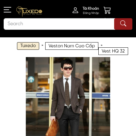
Tài Khoản
Đăng Nhập
Giỏ Hàng
Tuxedo
»
»
Veston Nam Cao Cấp
Vest HQ 32