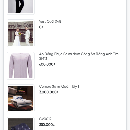
Vest Cưới 048
0₫
Áo Đồng Phục Sơ mi Nam Công Sở Trắng Ánh Tím
SM13
600.000₫
Combo Sơ mi Quần Tây 1
3.000.000₫
CV0012
350.000₫