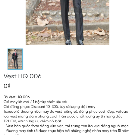
Vest HQ 006
0₫
Bộ Vest HQ 006
Giá may lẻ: vnđ / 1 bộ tùy chất liệu vải
Giá đồng phục: Discount 10-30% tùy số lượng đặt may
Tuxedo là thương hiệu may đo vest công sở, đồng phục vest đẹp, với các
loại vest mang đậm phong cách hàn quốc chất lượng uy tín hàng đầu
TP.HCM, với những ưu điểm nổi bật:
- Vest hàn quốc form dáng vừa vặn, trẻ trung tôn lên vóc dáng người mặc.
- Đường may tinh tế được thực hiện bởi những nghệ nhân may trên 15 năm