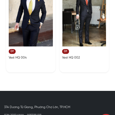
0₫
0₫
Vest HQ 004
Vest HQ 002
37A Dương Tử Giang, Phường Chợ Lớn, TP.HCM