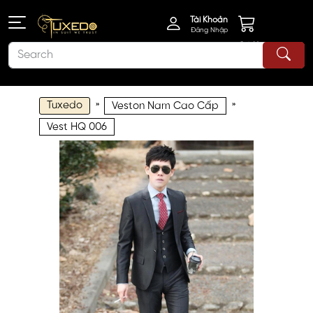
Tài Khoản
Đăng Nhập
Giỏ Hàng
Tuxedo
»
»
Veston Nam Cao Cấp
Vest HQ 006