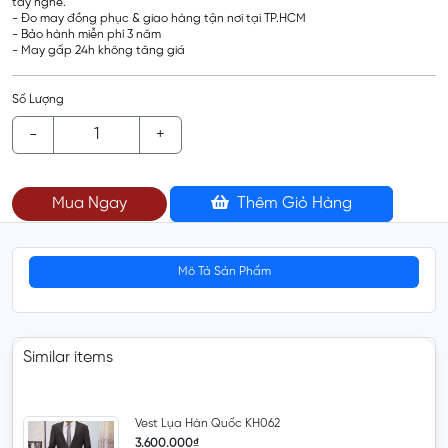
tay nghề.
- Đo may đồng phục & giao hàng tận nơi tại TP.HCM
- Bảo hành miễn phí 3 năm
- May gấp 24h không tăng giá
Số Lượng
-
+
Mua Ngay
Thêm Giỏ Hàng
Mô Tả Sản Phẩm
Similar items
Vest Lụa Hàn Quốc KH062
3.600.000₫