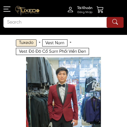
Tài Khoản
Đăng Nhập
Giỏ Hàng
Tuxedo
»
»
Vest Nam
Vest Đỏ Đô Cổ Sam Phối Viền Đen