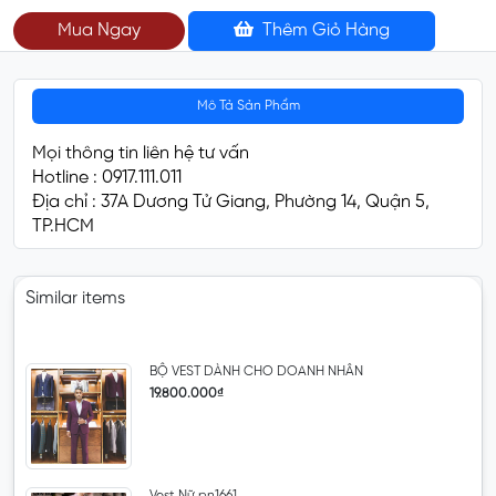
Mua Ngay
Thêm Giỏ Hàng
Mô Tả Sản Phẩm
Mọi thông tin liên hệ tư vấn
Hotline : 0917.111.011
Địa chỉ : 37A Dương Tử Giang, Phường 14, Quận 5,
TP.HCM
Similar items
BỘ VEST DÀNH CHO DOANH NHÂN
19.800.000₫
Vest Nữ pn1661