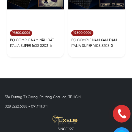
19.800.000₫
19.800.000₫
BỘ COMPLE NAM NÂU ĐẤT
BỘ COMPLE NAM XÁM ĐẬM
ITALIA SUPER 160S S203-6
ITALIA SUPER 160S S203-5
37A Dương Tử Giang, Phường Chợ Lớn, TP.HCM
028 2222.6688 - 0917.111.011
SINCE 1991