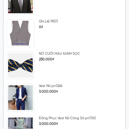
Ghi Lê[ 1957]
0₫
NƠ CƯỚI MÀU XANH SỌC
250.000₫
Vest Nữ pn1266
3.000.000₫
Đồng Phục Vest Nữ Công Sở pn1763
3.000.000₫