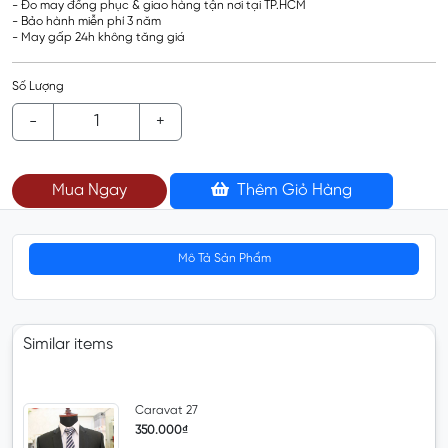
- Đo may đồng phục & giao hàng tận nơi tại TP.HCM
- Bảo hành miễn phí 3 năm
- May gấp 24h không tăng giá
Số Lượng
-
+
Mua Ngay
Thêm Giỏ Hàng
Mô Tả Sản Phẩm
Similar items
Caravat 27
350.000₫