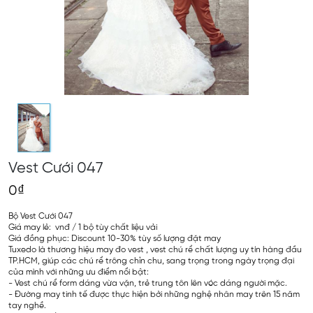
Vest Cưới 047
0₫
Bộ Vest Cưới 047
Giá may lẻ: vnđ / 1 bộ tùy chất liệu vải
Giá đồng phục: Discount 10-30% tùy số lượng đặt may
Tuxedo là thương hiệu may đo vest , vest chú rể chất lượng uy tín hàng đầu
TP.HCM, giúp các chú rể trông chỉn chu, sang trọng trong ngày trọng đại
của mình với những ưu điểm nổi bật:
- Vest chú rể form dáng vừa vặn, trẻ trung tôn lên vóc dáng người mặc.
- Đường may tinh tế được thực hiện bởi những nghệ nhân may trên 15 năm
tay nghề.