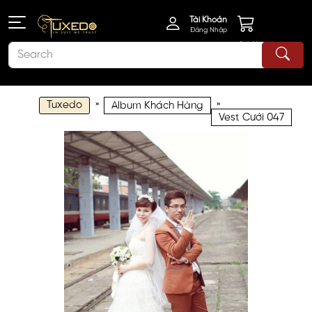
Tài Khoản
Đăng Nhập
Giỏ Hàng
Tuxedo
»
»
Album Khách Hàng
Vest Cưới 047