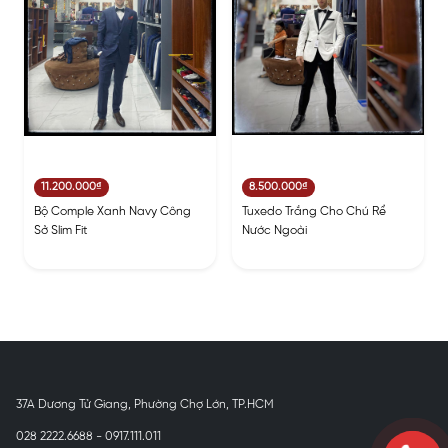
11.200.000₫
8.500.000₫
Bộ Comple Xanh Navy Công
Tuxedo Trắng Cho Chú Rể
Sở Slim Fit
Nước Ngoài
37A Dương Tử Giang, Phường Chợ Lớn, TP.HCM
028 2222.6688 - 0917.111.011