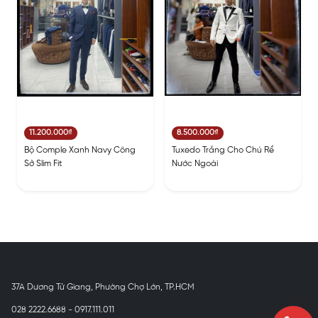
11.200.000₫
8.500.000₫
Bộ Comple Xanh Navy Công
Tuxedo Trắng Cho Chú Rể
Sở Slim Fit
Nước Ngoài
37A Dương Tử Giang, Phường Chợ Lớn, TP.HCM
028 2222.6688 - 0917.111.011