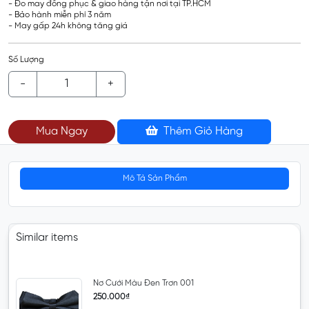
- Đo may đồng phục & giao hàng tận nơi tại TP.HCM
- Bảo hành miễn phí 3 năm
- May gấp 24h không tăng giá
Số Lượng
-
+
Mua Ngay
Thêm Giỏ Hàng
Mô Tả Sản Phẩm
Similar items
Nơ Cưới Màu Đen Trơn 001
250.000₫