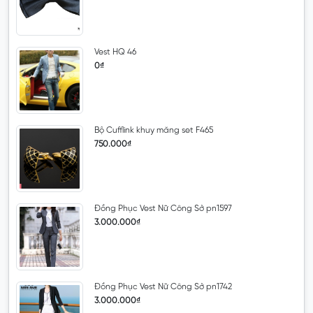
Vest HQ 46
0₫
Bộ Cufflink khuy măng set F465
750.000₫
Đồng Phục Vest Nữ Công Sở pn1597
3.000.000₫
Đồng Phục Vest Nữ Công Sở pn1742
3.000.000₫