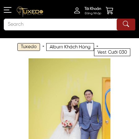
Tài Khoản
Đăng Nhập
Giỏ Hàng
Tuxedo
»
»
Album Khách Hàng
Vest Cưới 030