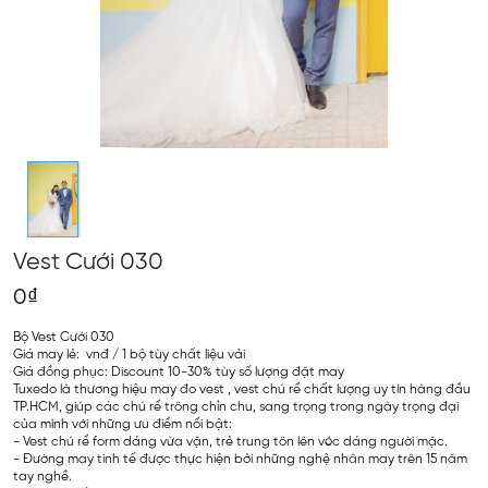
Vest Cưới 030
0₫
Bộ Vest Cưới 030
Giá may lẻ: vnđ / 1 bộ tùy chất liệu vải
Giá đồng phục: Discount 10-30% tùy số lượng đặt may
Tuxedo là thương hiệu may đo vest , vest chú rể chất lượng uy tín hàng đầu
TP.HCM, giúp các chú rể trông chỉn chu, sang trọng trong ngày trọng đại
của mình với những ưu điểm nổi bật:
- Vest chú rể form dáng vừa vặn, trẻ trung tôn lên vóc dáng người mặc.
- Đường may tinh tế được thực hiện bởi những nghệ nhân may trên 15 năm
tay nghề.