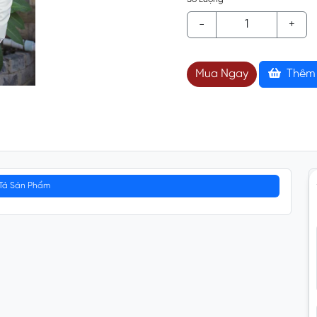
-
+
Mua Ngay
Thêm 
Tả Sản Phẩm