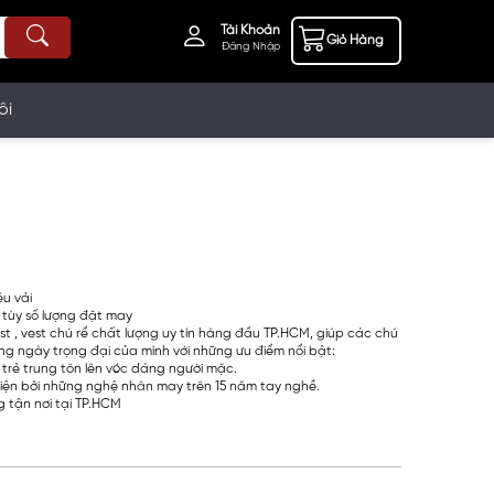
Tài Khoản
Giỏ Hàng
Đăng Nhập
ôi
ệu vải
 tùy số lượng đặt may
t , vest chú rể chất lượng uy tín hàng đầu TP.HCM, giúp các chú
ong ngày trọng đại của mình với những ưu điểm nổi bật:
 trẻ trung tôn lên vóc dáng người mặc.
iện bởi những nghệ nhân may trên 15 năm tay nghề.
 tận nơi tại TP.HCM