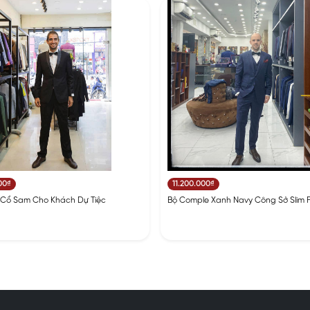
00₫
11.200.000₫
 Cổ Sam Cho Khách Dự Tiệc
Bộ Comple Xanh Navy Công Sở Slim F