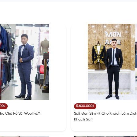
000₫
5.800.000₫
Cho Chú Rể Vải Wool F674
Suit Đen Slim Fit Cho Khách Làm Dịc
Khách Sạn