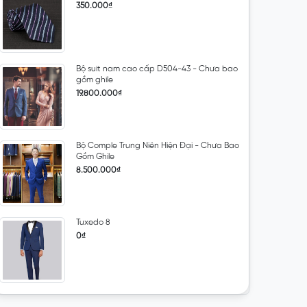
350.000₫
Bộ suit nam cao cấp D504-43 - Chưa bao
gồm ghile
19.800.000₫
Bộ Comple Trung Niên Hiện Đại - Chưa Bao
Gồm Ghile
8.500.000₫
Tuxedo 8
0₫