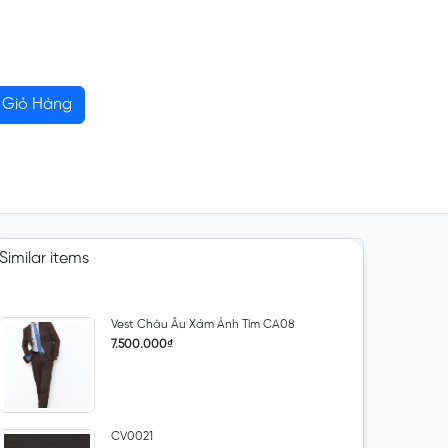
Giỏ Hàng
Similar items
Vest Châu Âu Xám Ánh Tím CA08
7.500.000₫
CV0021