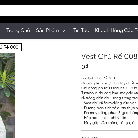
Trang Chủ
Sản Phẩm
Tin Tức
Khách Hàng Của T
ú Rể 008
Vest Chú Rể 008
0₫
Bộ Vest Chú Rể 008
Giá may lẻ: vnđ / 1 bộ tùy chất li
Giá đồng phục: Discount 10-30%
Tuxedo là thương hiệu may đo ves
rể trông chỉn chu, sang trọng tr
- Vest chú rể form dáng vừa vặn,
- Đường may tinh tế được thực h
- Đo may đồng phục & giao hàng
- Bảo hành miễn phí 3 năm
- May gấp 24h không tăng giá
Số Lượng