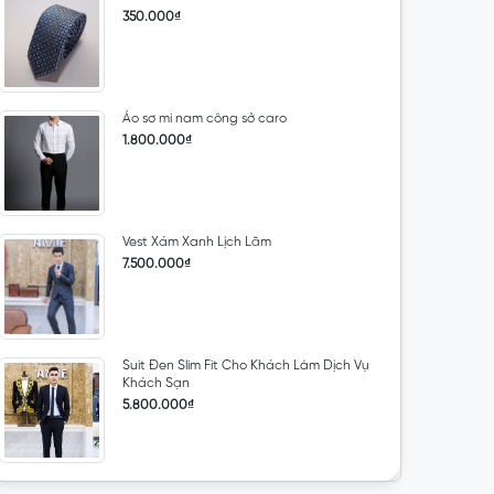
350.000₫
Áo sơ mi nam công sở caro
1.800.000₫
Vest Xám Xanh Lịch Lãm
7.500.000₫
Suit Đen Slim Fit Cho Khách Làm Dịch Vụ
Khách Sạn
5.800.000₫