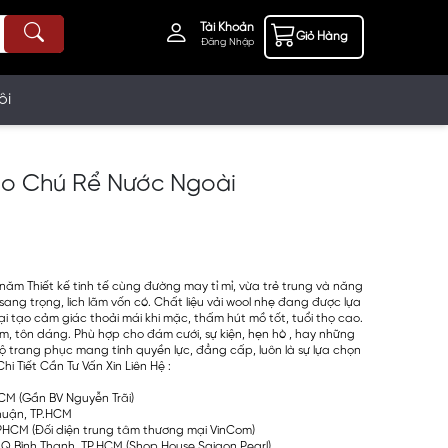
Tài Khoản
Giỏ Hàng
Đăng Nhập
ôi
ho Chú Rể Nước Ngoài
%
năm Thiết kế tinh tế cùng đường may tỉ mỉ, vừa trẻ trung và năng
ang trọng, lich lãm vốn có. Chất liệu vải wool nhẹ đang được lựa
 tạo cảm giác thoải mái khi mặc, thấm hút mồ tốt, tuổi thọ cao.
h lãm, tôn dáng. Phù hợp cho đám cưới, sự kiện, hẹn hò , hay những
 bộ trang phục mang tính quyền lực, đẳng cấp, luôn là sự lựa chọn
i Tiết Cần Tư Vấn Xin Liên Hệ :
.HCM (Gần BV Nguyễn Trãi)
Nhuận, TP.HCM
PHCM (Đối diện trung tâm thương mại VinCom)
Q.Bình Thạnh, TP.HCM (Shop House Saigon Pearl)