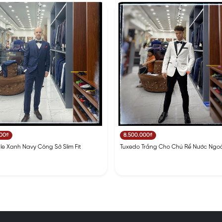
000₫
8.500.000₫
e Xanh Navy Công Sở Slim Fit
Tuxedo Trắng Cho Chú Rể Nước Ngoà