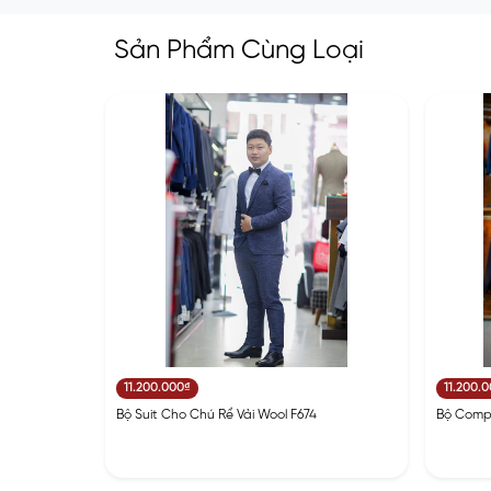
Sản Phẩm Cùng Loại
11.200.000₫
11.200.
Bộ Suit Cho Chú Rể Vải Wool F674
Bộ Compl