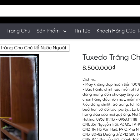
Trang Chủ
Sản Phẩm
Tin Tức
Khách Hàng Của T
 Trắng Cho Chú Rể Nước Ngoài
Tuxedo Trắng C
8.500.000₫
Dịch vụ:
- May không đẹp hoàn tiền 100
- Bảo hành, chỉnh sửa miễn phí 3 
động mang đến cho quý ông vẻ s
chọn hàng đầu hiện nay, mềm mại
Kiểu dáng slimfit, trẻ trung, lịc
buổi hẹn với đối tác, party,… Là
hàng đầu của mọi quý ông. Mọi Ch
Hotline: 0968.111.113 - 0968.111.118
CN1: 357 Nguyễn Trãi, P7, Q5, TP
CN2: 114 Hồ Văn Huê, P9, Q.Phú 
CN3: 80-82 Đường 3/2 P12 Q10 T
CN4: 92D Nguyễn Hữu Cảnh, P12, 