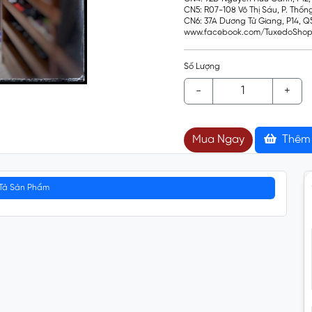
CN5: R07-108 Võ Thị Sáu, P. Thốn
CN6: 37A Dương Tử Giang, P14, 
www.facebook.com/TuxedoShop
Số Lượng
-
+
Mua Ngay
Thêm 
Tả Sản Phẩm