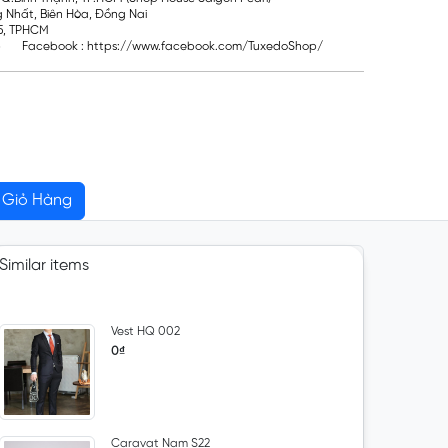
g Nhất, Biên Hòa, Đồng Nai
Q5, TPHCM
 Facebook : https://www.facebook.com/TuxedoShop/
Giỏ Hàng
Similar items
Vest HQ 002
0₫
Caravat Nam S22