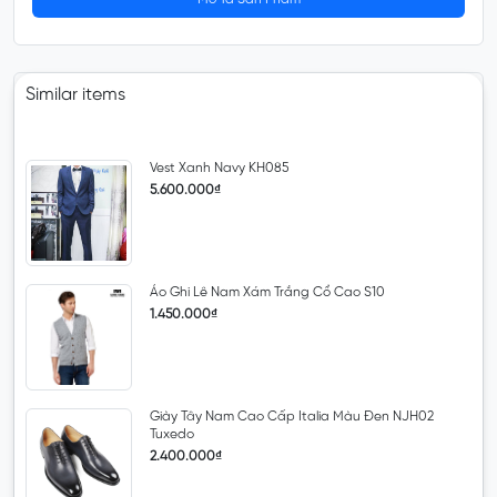
Similar items
Vest Xanh Navy KH085
5.600.000₫
Áo Ghi Lê Nam Xám Trắng Cổ Cao S10
1.450.000₫
Giày Tây Nam Cao Cấp Italia Màu Đen NJH02
Tuxedo
2.400.000₫