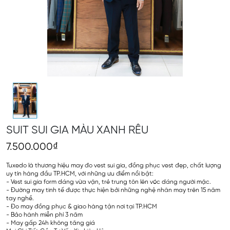
SUIT SUI GIA MÀU XANH RÊU
7.500.000₫
Tuxedo là thương hiệu may đo vest sui gia, đồng phục vest đẹp, chất lượng
uy tín hàng đầu TP.HCM, với những ưu điểm nổi bật:
- Vest sui gia form dáng vừa vặn, trẻ trung tôn lên vóc dáng người mặc.
- Đường may tinh tế được thực hiện bởi những nghệ nhân may trên 15 năm
tay nghề.
- Đo may đồng phục & giao hàng tận nơi tại TP.HCM
- Bảo hành miễn phí 3 năm
- May gấp 24h không tăng giá