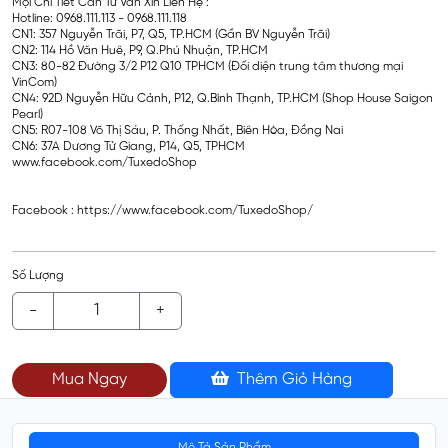
Mọi Chi Tiết Cần Tư Vấn Xin Liên Hệ :
Hotline: 0968.111.113 - 0968.111.118
CN1: 357 Nguyễn Trãi, P7, Q5, TP.HCM (Gần BV Nguyễn Trãi)
CN2: 114 Hồ Văn Huê, P9, Q.Phú Nhuận, TP.HCM
CN3: 80-82 Đường 3/2 P12 Q10 TPHCM (Đối diện trung tâm thương mại
VinCom)
CN4: 92D Nguyễn Hữu Cảnh, P12, Q.Bình Thạnh, TP.HCM (Shop House Saigon
Pearl)
CN5: R07-108 Võ Thị Sáu, P. Thống Nhất, Biên Hòa, Đồng Nai
CN6: 37A Dương Tử Giang, P14, Q5, TPHCM
www.facebook.com/TuxedoShop
Facebook : https://www.facebook.com/TuxedoShop/
Số Lượng
-
+
Mua Ngay
Thêm Giỏ Hàng
Mô Tả Sản Phẩm