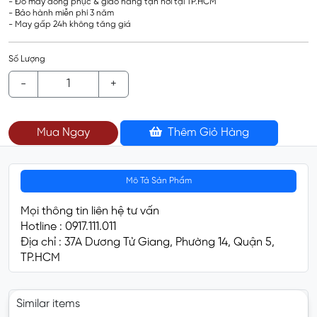
- Đo may đồng phục & giao hàng tận nơi tại TP.HCM
- Bảo hành miễn phí 3 năm
- May gấp 24h không tăng giá
Số Lượng
-
+
Mua Ngay
Thêm Giỏ Hàng
Mô Tả Sản Phẩm
Mọi thông tin liên hệ tư vấn
Hotline : 0917.111.011
Địa chỉ : 37A Dương Tử Giang, Phường 14, Quận 5,
TP.HCM
Similar items