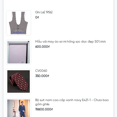
Ghi Lê[ 1956]
0₫
Mẫu vải may áo sơ mi hồng sọc dọc đẹp S01.444
600.000₫
CV0060
350.000₫
Bộ suit nam cao cấp xanh navy E421-1 - Chưa bao
gồm ghile
19.800.000₫