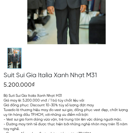
Suit Sui Gia Italia Xanh Nhạt M31
5.200.000₫
Bộ Suti Sui Gia Italia Xanh Nhạt M31
Giá may lẻ: 5.200.000 vnđ / 1 bộ tùy chất liệu vải
Giá đồng phục: Discount 10-30% tùy số lượng đặt may
Tuxedo là thương hiệu may đo vest sui gia, đồng phục vest đẹp, chất lượng
uy tín hàng đầu TP.HCM, với những ưu điểm nổi bật:
- Vest sui gia form dáng vừa vặn, trẻ trung tôn lên vóc dáng người mặc.
- Đường may tinh tế được thực hiện bởi những nghệ nhân may trên 15 năm
tay nghề.