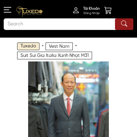
Tài Khoản
Đăng Nhập
Giỏ Hàng
Tuxedo
»
»
Vest Nam
Suit Sui Gia Italia Xanh Nhạt M31