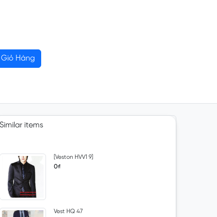
Giỏ Hàng
Similar items
[Veston HVV1 9]
0₫
Vest HQ 47