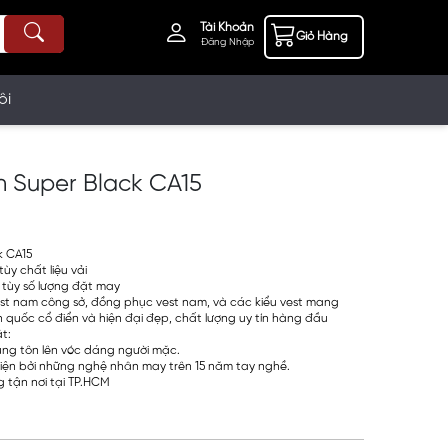
Tài Khoản
Giỏ Hàng
Đăng Nhập
ôi
n Super Black CA15
k CA15
tùy chất liệu vải
 tùy số lượng đặt may
est nam công sở, đồng phục vest nam, và các kiểu vest mang
quốc cổ điển và hiện đại đẹp, chất lượng uy tín hàng đầu
t:
rung tôn lên vóc dáng người mặc.
iện bởi những nghệ nhân may trên 15 năm tay nghề.
 tận nơi tại TP.HCM