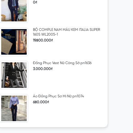
0₫
BỘ COMPLE NAM MÀU KEM ITALIA SUPER
160S WL2005-1
19.800.000₫
Đồng Phục Vest Nữ Công Sở pn1636
3.000.000₫
Áo Đồng Phục Sơ Mi Nữ pn1074
680.000₫