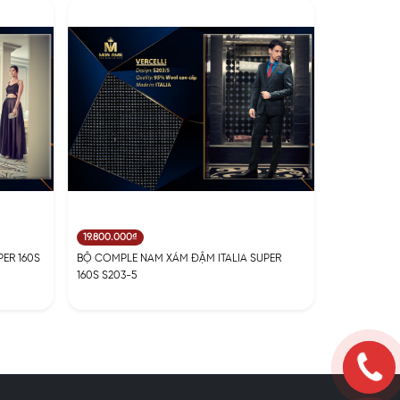
19.800.000₫
ER 160S
BỘ COMPLE NAM XÁM ĐẬM ITALIA SUPER
160S S203-5