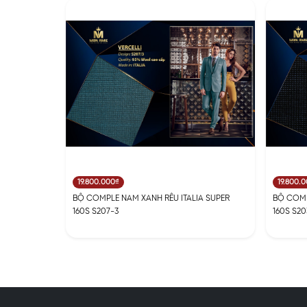
19.800.000₫
19.800.
BỘ COMPLE NAM XANH RÊU ITALIA SUPER
BỘ COMP
160S S207-3
160S S20