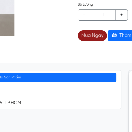
Số Lượng
-
+
Mua Ngay
Thêm 
Tả Sản Phẩm
 5, TP.HCM