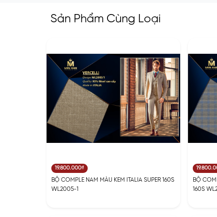
Sản Phẩm Cùng Loại
19.800.000₫
19.800.
BỘ COMPLE NAM MÀU KEM ITALIA SUPER 160S
BỘ COMP
WL2005-1
160S WL