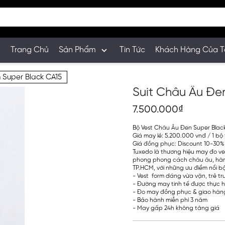
Trang Chủ
Sản Phẩm
Tin Tức
Khách Hàng Của T
 Super Black CA15
Suit Châu Âu Đe
7.500.000₫
Bộ Vest Châu Âu Đen Super Blac
Giá may lẻ: 5.200.000 vnđ / 1 bộ 
Giá đồng phục: Discount 10-30%
Tuxedo là thương hiệu may đo v
phong phong cách châu âu, hàn 
TP.HCM, với những ưu điểm nổi bậ
- Vest form dáng vừa vặn, trẻ t
- Đường may tinh tế được thực h
- Đo may đồng phục & giao hàng
- Bảo hành miễn phí 3 năm
- May gấp 24h không tăng giá