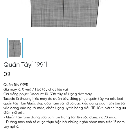
Quần Tây[ 1991]
0₫
Quần Tây {1991}
Giá may lẻ: 0 vnđ / 1 bộ tùy chất liệu vải
Giá đồng phục: Discount 10-30% tùy số lượng đặt may
Tuxedo là thương hiệu may đo quần tây, đồng phục quần tây, và các loại
quần tây Hàn Quốc đẹp của nam và nữ và các kiểu dáng quần tây ôm tôn
vóc dáng của người mặc, chất lượng uy tín hàng đầu TP.HCM, với những ưu
điểm nổi bật:
- Quần tây form dáng vừa vặn, trẻ trung tôn lên vóc dáng người mặc.
- Đường may tinh tế được thực hiện bởi những nghệ nhân may trên 15 năm
tay nghề.