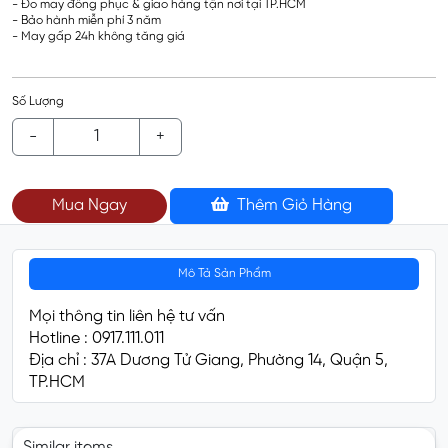
- Đo may đồng phục & giao hàng tận nơi tại TP.HCM
- Bảo hành miễn phí 3 năm
- May gấp 24h không tăng giá
Số Lượng
-
+
Mua Ngay
Thêm Giỏ Hàng
Mô Tả Sản Phẩm
Mọi thông tin liên hệ tư vấn
Hotline : 0917.111.011
Địa chỉ : 37A Dương Tử Giang, Phường 14, Quận 5,
TP.HCM
Similar items