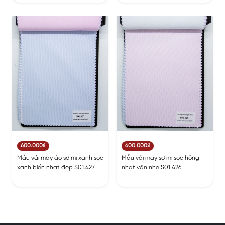
600.000₫
600.000₫
Mẫu vải may áo sơ mi xanh sọc
Mẫu vải may sơ mi sọc hồng
xanh biển nhạt đẹp S01.427
nhạt vân nhẹ S01.426