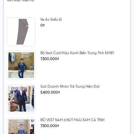
Ve Áo (kiểu 6)
0₫
Bộ Vest Cưới Màu Xanh Biển Trung Tính KH181
7.500.000₫
Suit Doanh Nhân Trẻ Trung Hiện Đại
5.800.000₫
BỘ VEST NAM 6 NÚT MÀU XÁM CÁ TÍNH
7.500.000₫