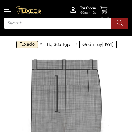
Tài Khoản
Đăng Nhập
Giỏ Hàng
Tuxedo
»
»
Bộ Sưu Tập
Quần Tây[ 1991]