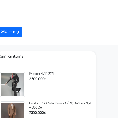
Giỏ Hàng
Similar items
[Veston HV1A 375]
2.500.000₫
Bộ Vest Cưới Nâu Đậm - Cổ Ve Xuôi - 2 Nút
- 500559
7.500.000₫