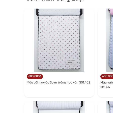
600.000₫
600.00
Mẫu vải may áo Sơ mi trắng hoa văn S01.402
Mẫu vải 
S01.419