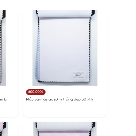
600.000₫
m bi
Mẫu vải may áo sơ mi trắng đẹp S01.417