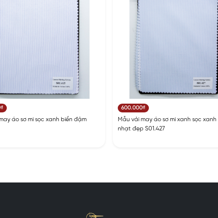
0₫
600.000₫
may áo sơ mi sọc xanh biển đậm
Mẫu vải may áo sơ mi xanh sọc xanh
nhạt đẹp S01.427