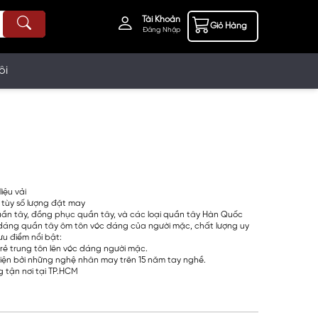
Tài Khoản
Giỏ Hàng
Đăng Nhập
ôi
liệu vải
 tùy số lượng đặt may
uần tây, đồng phục quần tây, và các loại quần tây Hàn Quốc
dáng quần tây ôm tôn vóc dáng của người mặc, chất lượng uy
ưu điểm nổi bật:
rẻ trung tôn lên vóc dáng người mặc.
iện bởi những nghệ nhân may trên 15 năm tay nghề.
 tận nơi tại TP.HCM