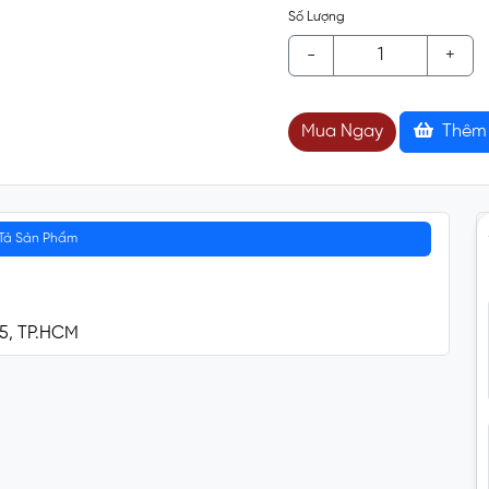
Số Lượng
-
+
Mua Ngay
Thêm 
Tả Sản Phẩm
 5, TP.HCM