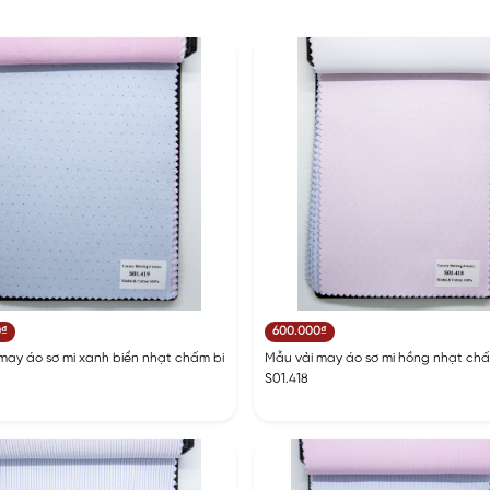
0₫
600.000₫
may áo sơ mi xanh biển nhạt chấm bi
Mẫu vải may áo sơ mi hồng nhạt chấ
S01.418