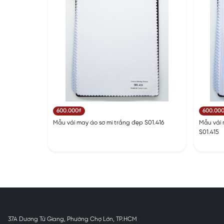
600.000₫
600.00
Mẫu vải may áo sơ mi trắng đẹp S01.416
Mẫu vải 
S01.415
37A Dương Tử Giang, Phường Chợ Lớn, TP.HCM