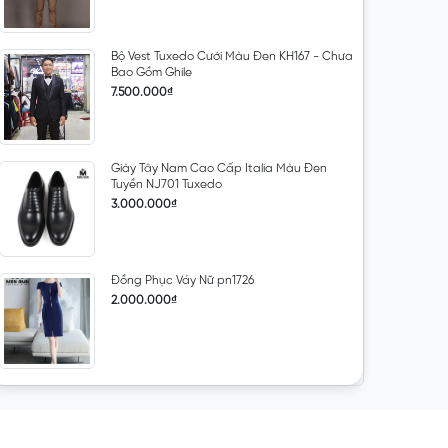
Bộ Vest Tuxedo Cưới Màu Đen KH167 - Chưa
Bao Gồm Ghile
7.500.000₫
Giày Tây Nam Cao Cấp Italia Màu Đen
Tuyền NJ701 Tuxedo
3.000.000₫
Đồng Phục Váy Nữ pn1726
2.000.000₫