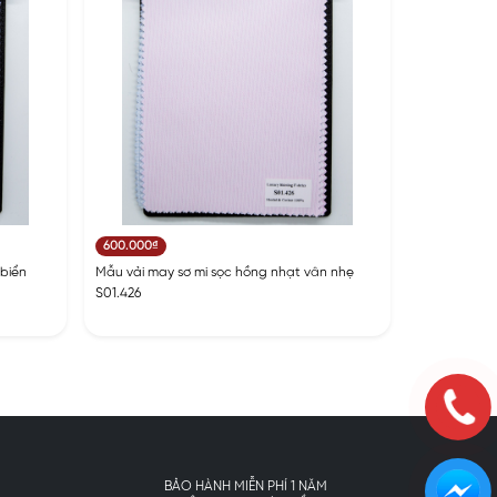
600.000₫
 biển
Mẫu vải may sơ mi sọc hồng nhạt vân nhẹ
S01.426
BẢO HÀNH MIỄN PHÍ 1 NĂM