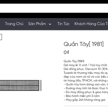
Trang Chủ
Sản Phẩm
Tin Tức
Khách Hàng Của T
Quần Tây[ 1981]
0₫
Quần Tây {1981}
Giá may lẻ: 0 vnđ / 1 bộ tùy chất 
Giá đồng phục: Discount 10-30%
Tuxedo là thương hiệu may đo q
đẹp của nam và nữ và các kiểu 
tín hàng đầu TP.HCM, với những 
- Quần tây form dáng vừa vặn, t
- Đường may tinh tế được thực h
- Đo may đồng phục & giao hàng
- Bảo hành miễn phí 3 năm
- May gấp 24h không tăng giá