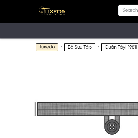
Tuxedo
»
»
Bộ Sưu Tập
Quần Tây[ 1981]