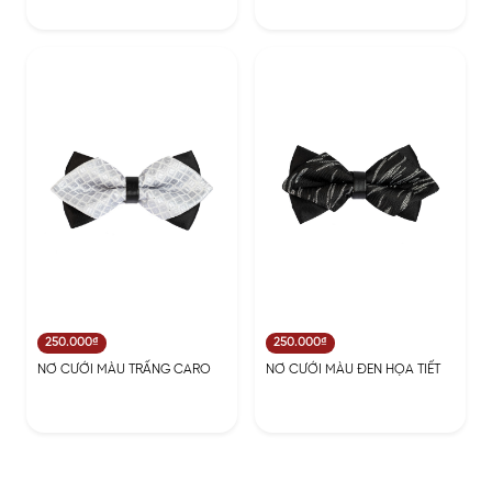
250.000₫
250.000₫
NƠ CƯỚI MÀU TRẤNG CARO
NƠ CƯỚI MÀU ĐEN HỌA TIẾT