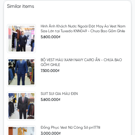
Similar items
Hình Ảnh Khách Nước Ngoài Đặt May Áo Vest Nam
Size Lớn tại Tuxedo KNN049 - Chưa Bao Gồm Ghile
5.800.000₫
BỘ VEST MÀU XANH NAVY CARO ẨN - CHƯA BAO
GỒM GHILE
7.500.000₫
SUIT SUI GIA MÀU ĐEN
5.800.000₫
Đồng Phục Vest Nữ Công Sở pn1778
3.000.000₫