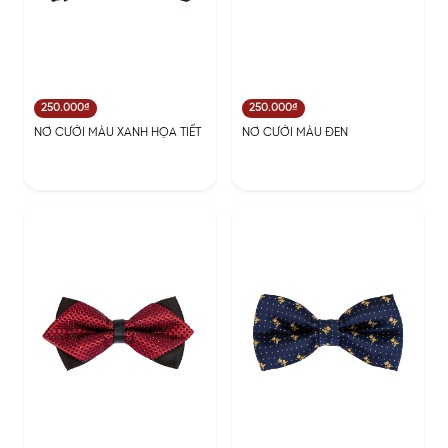
250.000₫
250.000₫
NƠ CƯỚI MÀU XANH HỌA TIẾT
NƠ CƯỚI MÀU ĐEN