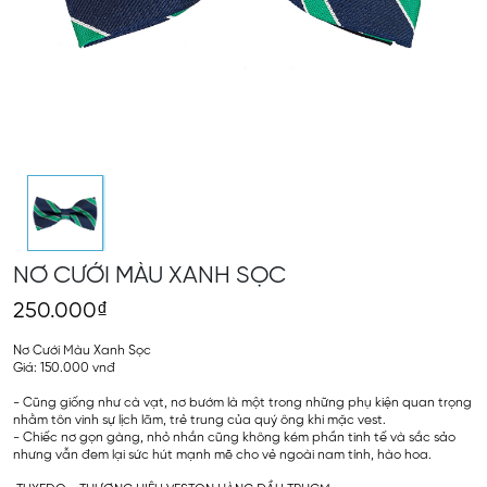
NƠ CƯỚI MÀU XANH SỌC
250.000₫
Nơ Cưới Màu Xanh Sọc
Giá: 150.000 vnđ
- Cũng giống như cà vạt, nơ bướm là một trong những phụ kiện quan trọng
nhằm tôn vinh sự lịch lãm, trẻ trung của quý ông khi mặc vest.
- Chiếc nơ gọn gàng, nhỏ nhắn cũng không kém phần tinh tế và sắc sảo
nhưng vẫn đem lại sức hút mạnh mẽ cho vẻ ngoài nam tính, hào hoa.