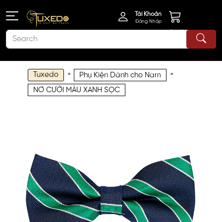
Tài Khoản
Đăng Nhập
Giỏ Hàng
Tuxedo
»
»
Phụ Kiện Dành cho Nam
NƠ CƯỚI MÀU XANH SỌC