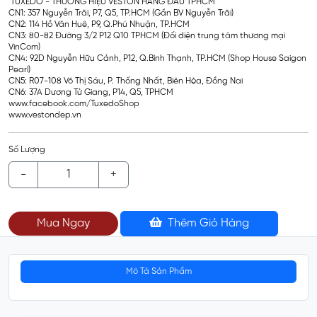
TUXEDO - THƯƠNG HIỆU VESTON HÀNG ĐẦU TPHCM
CN1: 357 Nguyễn Trãi, P7, Q5, TP.HCM (Gần BV Nguyễn Trãi)
CN2: 114 Hồ Văn Huê, P9, Q.Phú Nhuận, TP.HCM
CN3: 80-82 Đường 3/2 P12 Q10 TPHCM (Đối diện trung tâm thương mại
VinCom)
CN4: 92D Nguyễn Hữu Cảnh, P12, Q.Bình Thạnh, TP.HCM (Shop House Saigon
Pearl)
CN5: R07-108 Võ Thị Sáu, P. Thống Nhất, Biên Hòa, Đồng Nai
CN6: 37A Dương Tử Giang, P14, Q5, TPHCM
www.facebook.com/TuxedoShop
www.vestondep.vn
Số Lượng
-
+
Mua Ngay
Thêm Giỏ Hàng
Mô Tả Sản Phẩm