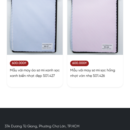
600.000₫
600.000₫
Mẫu vải may áo sơ mi xanh sọc
Mẫu vải may sơ mi sọc hồng
xanh biển nhạt đẹp S01.427
nhạt vân nhẹ S01.426
37A Dương Tử Giang, Phường Chợ Lớn, TP.HCM