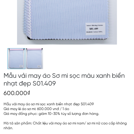
Mẫu vải may áo Sơ mi sọc màu xanh biển
nhạt đẹp S01.409
600.000₫
Mẫu vải may áo sơ mi sọc xanh biển nhạt đẹp S01.409
Giá may lẻ áo sơ mi: 600.000 vnđ / 1 áo
Giá may đồng phục: giảm 10-30% tùy số lượng đơn hàng.
Mô tả sản phẩm: Chất liệu vải may áo sơ mi nam/ sơ mi nữ cao cấp không
nhăn.