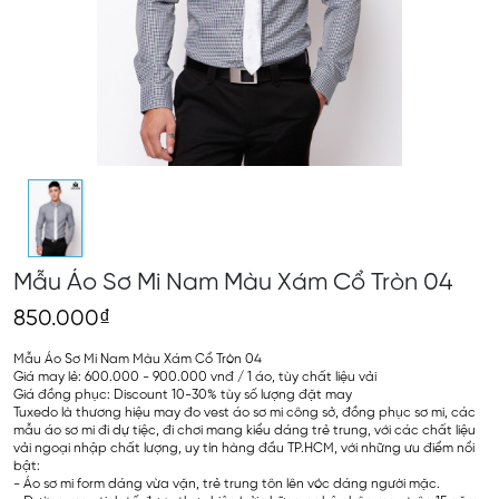
Mẫu Áo Sơ Mi Nam Màu Xám Cổ Tròn 04
850.000₫
Mẫu Áo Sơ Mi Nam Màu Xám Cổ Tròn 04
Giá may lẻ: 600.000 - 900.000 vnđ / 1 áo, tùy chất liệu vải
Giá đồng phục: Discount 10-30% tùy số lượng đặt may
Tuxedo là thương hiệu may đo vest áo sơ mi công sở, đồng phục sơ mi, các
mẫu áo sơ mi đi dự tiệc, đi chơi mang kiểu dáng trẻ trung, với các chất liệu
vải ngoại nhập chất lượng, uy tín hàng đầu TP.HCM, với những ưu điểm nổi
bật:
- Áo sơ mi form dáng vừa vặn, trẻ trung tôn lên vóc dáng người mặc.