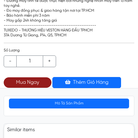
- Đường may tinh tế được thực hiện bởi những nghệ nhân may trên 15 năm
tay nghề.
- Đo may đồng phục & giao hàng tận nơi tại TP.HCM
- Bảo hành miễn phí 3 năm
- May gấp 24h không tăng giá
--------------------------------------------------
TUXEDO - THƯƠNG HIỆU VESTON HÀNG ĐẦU TPHCM
37A Dương Tử Giang, P14, Q5, TPHCM
Số Lượng
-
+
Mua Ngay
Thêm Giỏ Hàng
Mô Tả Sản Phẩm
Similar items