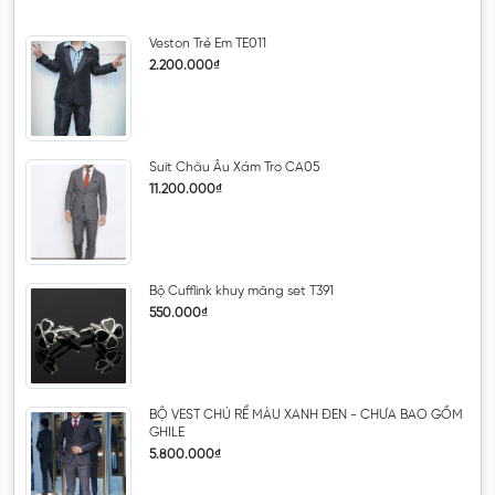
Veston Trẻ Em TE011
2.200.000₫
Suit Châu Âu Xám Tro CA05
11.200.000₫
Bộ Cufflink khuy măng set T391
550.000₫
BỘ VEST CHÚ RỂ MÀU XANH ĐEN - CHƯA BAO GỒM
GHILE
5.800.000₫