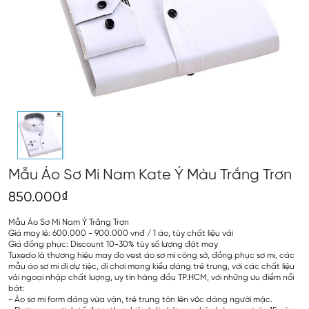
Mẫu Áo Sơ Mi Nam Kate Ý Màu Trắng Trơn
850.000₫
Mẫu Áo Sơ Mi Nam Ý Trắng Trơn
Giá may lẻ: 600.000 - 900.000 vnđ / 1 áo, tùy chất liệu vải
Giá đồng phục: Discount 10-30% tùy số lượng đặt may
Tuxedo là thương hiệu may đo vest áo sơ mi công sở, đồng phục sơ mi, các
mẫu áo sơ mi đi dự tiệc, đi chơi mang kiểu dáng trẻ trung, với các chất liệu
vải ngoại nhập chất lượng, uy tín hàng đầu TP.HCM, với những ưu điểm nổi
bật:
- Áo sơ mi form dáng vừa vặn, trẻ trung tôn lên vóc dáng người mặc.