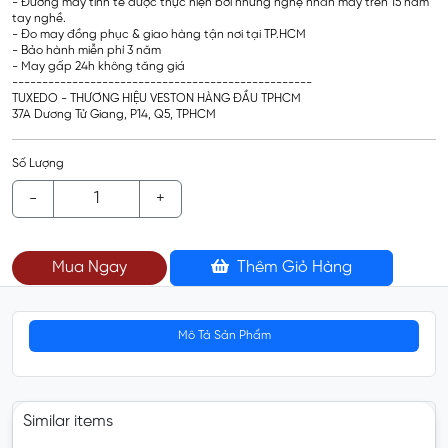
- Đường may tinh tế được thực hiện bởi những nghệ nhân may trên 15 năm
tay nghề.
- Đo may đồng phục & giao hàng tận nơi tại TP.HCM
- Bảo hành miễn phí 3 năm
- May gấp 24h không tăng giá
--------------------------------------------------
TUXEDO - THƯƠNG HIỆU VESTON HÀNG ĐẦU TPHCM
37A Dương Tử Giang, P14, Q5, TPHCM
Số Lượng
-
+
Mua Ngay
Thêm Giỏ Hàng
Mô Tả Sản Phẩm
Similar items