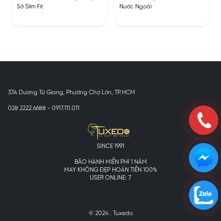
Sở Slim Fit
Nước Ngoài
37A Dương Tử Giang, Phường Chợ Lớn, TP.HCM
028 2222.6688 - 0917.111.011
SINCE 1991
BẢO HÀNH MIỄN PHÍ 1 NĂM
MAY KHÔNG ĐẸP HOÀN TIỀN 100%
USER ONLINE: 7
© 2024 . Tuxedo