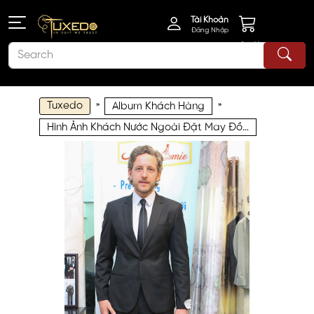
Tài Khoản
Đăng Nhập
Giỏ Hàng
Tuxedo
»
»
Album Khách Hàng
Hình Ảnh Khách Nước Ngoài Đặt May Đồ Vest Nam Size Lớn tại Mon Amie KNN024.