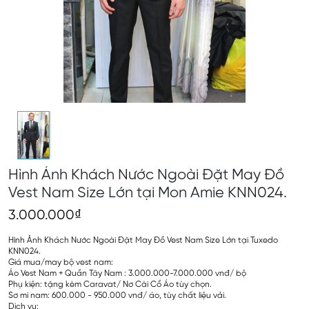
Hình Ảnh Khách Nước Ngoài Đặt May Đồ
Vest Nam Size Lớn tại Mon Amie KNN024.
3.000.000₫
Hình Ảnh Khách Nước Ngoài Đặt May Đồ Vest Nam Size Lớn tại Tuxedo
KNN024.
Giá mua/may bộ vest nam:
Áo Vest Nam + Quần Tây Nam : 3.000.000-7.000.000 vnđ/ bộ
Phụ kiện: tặng kèm Caravat/ Nơ Cài Cổ Áo tùy chọn.
Sơ mi nam: 600.000 - 950.000 vnđ/ áo, tùy chất liệu vải.
Dịch vụ: