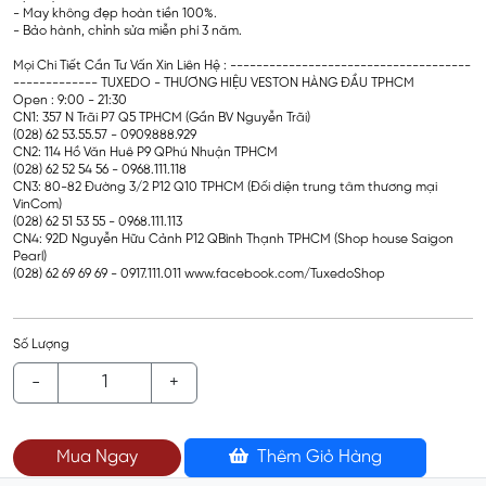
- May không đẹp hoàn tiền 100%.
- Bảo hành, chỉnh sửa miễn phí 3 năm.
Mọi Chi Tiết Cần Tư Vấn Xin Liên Hệ : -------------------------------------
------------- TUXEDO - THƯƠNG HIỆU VESTON HÀNG ĐẦU TPHCM
Open : 9:00 - 21:30
CN1: 357 N Trãi P7 Q5 TPHCM (Gần BV Nguyễn Trãi)
(028) 62 53.55.57 - 0909.888.929
CN2: 114 Hồ Văn Huê P9 QPhú Nhuận TPHCM
(028) 62 52 54 56 - 0968.111.118
CN3: 80-82 Đường 3/2 P12 Q10 TPHCM (Đối diện trung tâm thương mại
VinCom)
(028) 62 51 53 55 - 0968.111.113
CN4: 92D Nguyễn Hữu Cảnh P12 QBình Thạnh TPHCM (Shop house Saigon
Pearl)
(028) 62 69 69 69 - 0917.111.011 www.facebook.com/TuxedoShop
Số Lượng
-
+
Mua Ngay
Thêm Giỏ Hàng