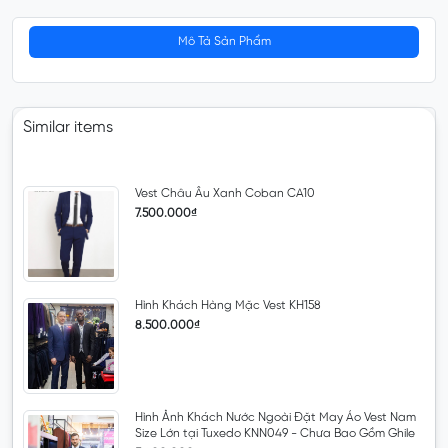
Mô Tả Sản Phẩm
Similar items
Vest Châu Âu Xanh Coban CA10
7.500.000₫
Hình Khách Hàng Mặc Vest KH158
8.500.000₫
Hình Ảnh Khách Nước Ngoài Đặt May Áo Vest Nam
Size Lớn tại Tuxedo KNN049 - Chưa Bao Gồm Ghile