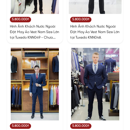
5.800.000₫
5.800.000₫
Hình Ảnh Khách Nước Ngoài
Hình Ảnh Khách Nước Ngoài
Đặt May Áo Vest Nam Size Lớn
Đặt May Áo Vest Nam Size Lớn
tại Tuxedo KNN049 - Chưa
tại Tuxedo KNN048.
Bao Gồm Ghile
5.800.000₫
5.800.000₫