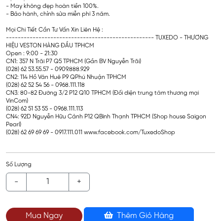
- May không đẹp hoàn tiền 100%.
- Bảo hành, chỉnh sửa miễn phí 3 năm.
Mọi Chi Tiết Cần Tư Vấn Xin Liên Hệ :
-------------------------------------------------- TUXEDO - THƯƠNG
HIỆU VESTON HÀNG ĐẦU TPHCM
Open : 9:00 - 21:30
CN1: 357 N Trãi P7 Q5 TPHCM (Gần BV Nguyễn Trãi)
(028) 62 53.55.57 - 0909.888.929
CN2: 114 Hồ Văn Huê P9 QPhú Nhuận TPHCM
(028) 62 52 54 56 - 0968.111.118
CN3: 80-82 Đường 3/2 P12 Q10 TPHCM (Đối diện trung tâm thương mại
VinCom)
(028) 62 51 53 55 - 0968.111.113
CN4: 92D Nguyễn Hữu Cảnh P12 QBình Thạnh TPHCM (Shop house Saigon
Pearl)
(028) 62 69 69 69 - 0917.111.011 www.facebook.com/TuxedoShop
Số Lượng
-
+
Mua Ngay
Thêm Giỏ Hàng