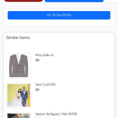
Mô Tả Sản Phẩm
Similar items
Khuy (kiểu 4)
0₫
Vest Cưới 030
0₫
Veston Ve Ngược 1 Nút KH135