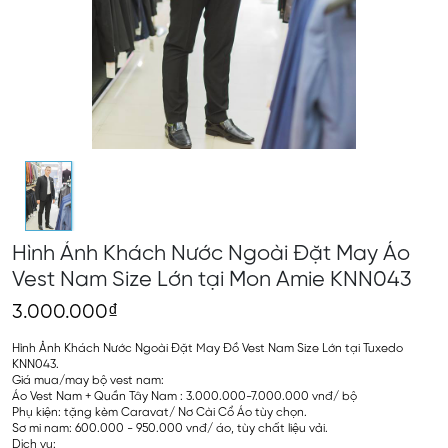
Hình Ảnh Khách Nước Ngoài Đặt May Áo
Vest Nam Size Lớn tại Mon Amie KNN043
3.000.000₫
Hình Ảnh Khách Nước Ngoài Đặt May Đồ Vest Nam Size Lớn tại Tuxedo
KNN043.
Giá mua/may bộ vest nam:
Áo Vest Nam + Quần Tây Nam : 3.000.000-7.000.000 vnđ/ bộ
Phụ kiện: tặng kèm Caravat/ Nơ Cài Cổ Áo tùy chọn.
Sơ mi nam: 600.000 - 950.000 vnđ/ áo, tùy chất liệu vải.
Dịch vụ: