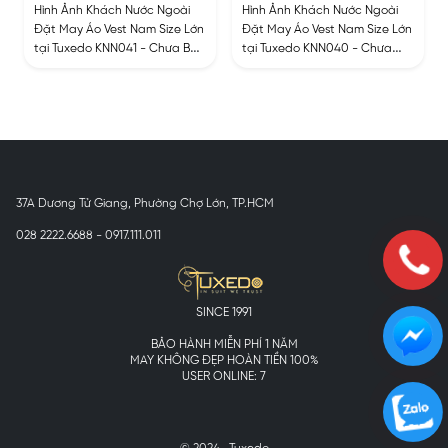
Hình Ảnh Khách Nước Ngoài
Hình Ảnh Khách Nước Ngoài
Đặt May Áo Vest Nam Size Lớn
Đặt May Áo Vest Nam Size Lớn
tại Tuxedo KNN041 - Chưa Bao
tại Tuxedo KNN040 - Chưa
Gồm Ghile
Bao Gồm Ghile
37A Dương Tử Giang, Phường Chợ Lớn, TP.HCM
028 2222.6688 - 0917.111.011
SINCE 1991
BẢO HÀNH MIỄN PHÍ 1 NĂM
MAY KHÔNG ĐẸP HOÀN TIỀN 100%
USER ONLINE: 7