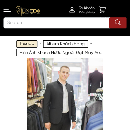
Tài Khoản
Đăng Nhập
Giỏ Hàng
Tuxedo
»
»
Album Khách Hàng
Hình Ảnh Khách Nước Ngoài Đặt May Áo Vest Nam Size Lớn tại Mon Amie KNN043