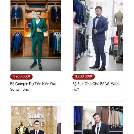
11.200.000₫
11.200.000₫
Bộ Comple Dự Tiệc Hiện Đại
Bộ Suit Cho Chú Rể Vải Wool
Sang Trọng
F674