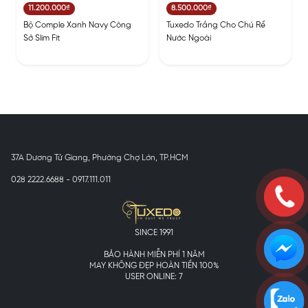
11.200.000₫
8.500.000₫
Bộ Comple Xanh Navy Công
Tuxedo Trắng Cho Chú Rể
Sở Slim Fit
Nước Ngoài
37A Dương Tử Giang, Phường Chợ Lớn, TP.HCM
028 2222.6688 - 0917.111.011
SINCE 1991
BẢO HÀNH MIỄN PHÍ 1 NĂM
MAY KHÔNG ĐẸP HOÀN TIỀN 100%
USER ONLINE: 7