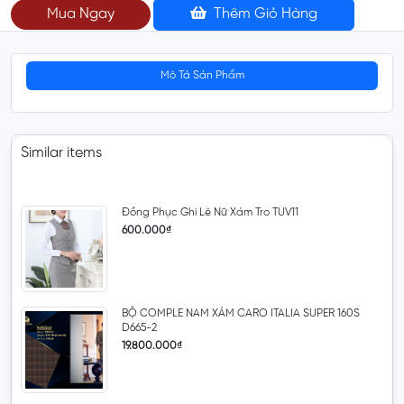
Mua Ngay
Thêm Giỏ Hàng
Mô Tả Sản Phẩm
Similar items
Đồng Phục Ghi Lê Nữ Xám Tro TUV11
600.000₫
BỘ COMPLE NAM XÁM CARO ITALIA SUPER 160S
D665-2
19.800.000₫