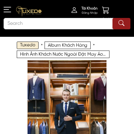
Tài Khoản
Đăng Nhập
Giỏ Hàng
Tuxedo
»
»
Album Khách Hàng
Hình Ảnh Khách Nước Ngoài Đặt May Áo Vest Nam Size Lớn tại Tuxedo KNN038 - Chưa Bao Gồm Ghile