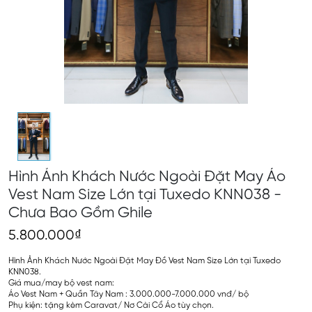
Hình Ảnh Khách Nước Ngoài Đặt May Áo
Vest Nam Size Lớn tại Tuxedo KNN038 -
Chưa Bao Gồm Ghile
5.800.000₫
Hình Ảnh Khách Nước Ngoài Đặt May Đồ Vest Nam Size Lớn tại Tuxedo
KNN038.
Giá mua/may bộ vest nam:
Áo Vest Nam + Quần Tây Nam : 3.000.000-7.000.000 vnđ/ bộ
Phụ kiện: tặng kèm Caravat/ Nơ Cài Cổ Áo tùy chọn.