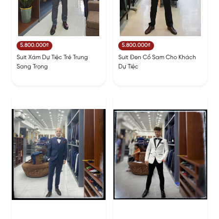
5.800.000₫
5.800.000₫
Suit Xám Dự Tiệc Trẻ Trung
Suit Đen Cổ Sam Cho Khách
Sang Trọng
Dự Tiệc