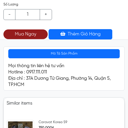
Số Lượng
-
+
Mua Ngay
Thêm Giỏ Hàng
Mô Tả Sản Phẩm
Mọi thông tin liên hệ tư vấn
Hotline : 0917.111.011
Địa chỉ : 37A Dương Tử Giang, Phường 14, Quận 5,
TP.HCM
Similar items
Caravat Korea S9
350.000₫