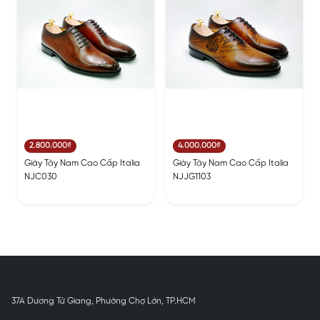
2.800.000₫
4.000.000₫
Giày Tây Nam Cao Cấp Italia
Giày Tây Nam Cao Cấp Italia
NJC030
NJJG1103
37A Dương Tử Giang, Phường Chợ Lớn, TP.HCM