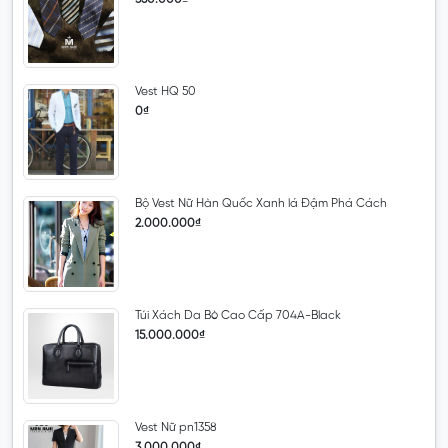
Vest HQ 50
0₫
Bộ Vest Nữ Hàn Quốc Xanh lá Đậm Phá Cách
2.000.000₫
Túi Xách Da Bò Cao Cấp 704A-Black
15.000.000₫
Vest Nữ pn1358
3.000.000₫