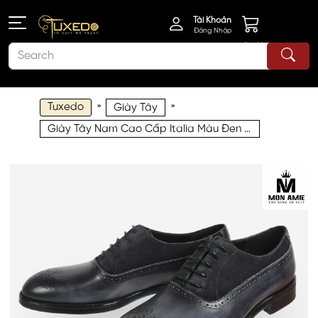
Tài Khoản
Đăng Nhập
Giỏ Hàng
Tuxedo
»
»
Giày Tây
Giày Tây Nam Cao Cấp Italia Màu Đen Tuyền NJB03 Tuxedo