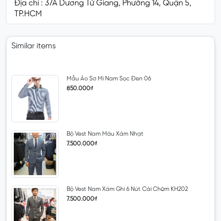
Địa chỉ : 37A Dương Tử Giang, Phường 14, Quận 5,
TP.HCM
Similar items
Mẫu Áo Sơ Mi Nam Sọc Đen 06
850.000₫
Bộ Vest Nam Màu Xám Nhạt
7.500.000₫
Bộ Vest Nam Xám Ghi 6 Nút Cài Chòm KH202
7.500.000₫