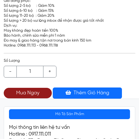
Giá đồng phục:
Số lượng 2-5 bộ : Giảm 10%
Số lượng 6-10 bộ : Giảm 15%
Số lượng 11-20 bộ : Giảm 20%
Số lượng > 20 bộ vui lòng inbox để nhận được giá tốt nhất
Dịch vụ:
May không đẹp hoàn tiền 100%
Bảo hành, chỉnh sửa miễn phí 1 năm
Đo may & giao hàng tận nơi trong bán kính 150 km
Hotline: 0968.111.113 - 0968.111.118
Số Lượng
-
+
Mua Ngay
Thêm Giỏ Hàng
Mô Tả Sản Phẩm
Mọi thông tin liên hệ tư vấn
Hotline : 0917.111.011