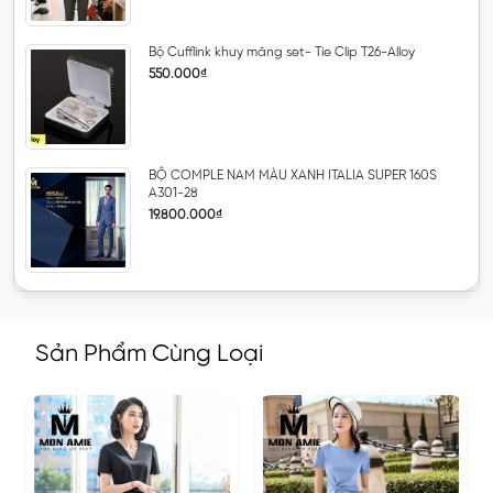
Bộ Cufflink khuy măng set- Tie Clip T26-Alloy
550.000₫
BỘ COMPLE NAM MÀU XANH ITALIA SUPER 160S
A301-28
19.800.000₫
Sản Phẩm Cùng Loại