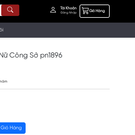
Tài Khoản
Giỏ Hàng
Đăng Nhập
ôi
Nữ Công Sở pn1896
%
3 năm
Giỏ Hàng