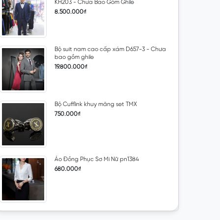
KH203 - Chưa Bao Gồm Ghile
8.500.000₫
Bộ suit nam cao cấp xám D657-3 - Chưa
bao gồm ghile
19.800.000₫
Bộ Cufflink khuy măng set TMX
750.000₫
Áo Đồng Phục Sơ Mi Nữ pn1384
680.000₫