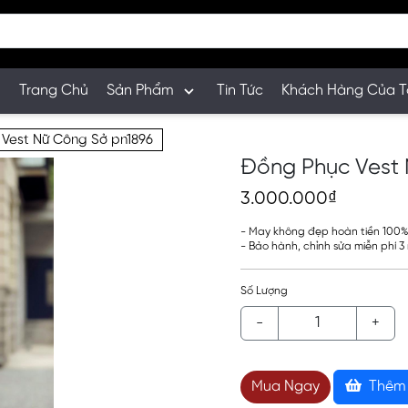
Trang Chủ
Sản Phẩm
Tin Tức
Khách Hàng Của T
Vest Nữ Công Sở pn1896
Đồng Phục Vest 
3.000.000₫
- May không đẹp hoàn tiền 100
- Bảo hành, chỉnh sửa miễn phí 
Số Lượng
-
+
Mua Ngay
Thêm 