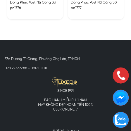
Đồng Phục Vest Nữ Công Sở
Đồng Phục Vest Nữ Công Sở
pn1778
pn1777
37A Dương Tử Giang, Phường Chợ Lớn, TP.HCM
028 2222.6688 - 0917.111.011
SINCE 1991
BẢO HÀNH MIỄN PHÍ 1 NĂM
MAY KHÔNG ĐẸP HOÀN TIỀN 100%
USER ONLINE: 7
© 2024 . Tuxedo