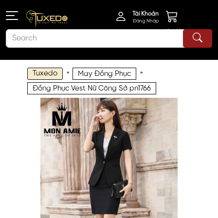
Tài Khoản
Đăng Nhập
Giỏ Hàng
Tuxedo
»
»
May Đồng Phục
Đồng Phục Vest Nữ Công Sở pn1766