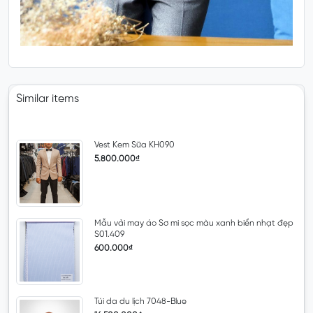
Similar items
Vest Kem Sữa KH090
5.800.000₫
Mẫu vải may áo Sơ mi sọc màu xanh biển nhạt đẹp
S01.409
600.000₫
Túi da du lịch 7048-Blue