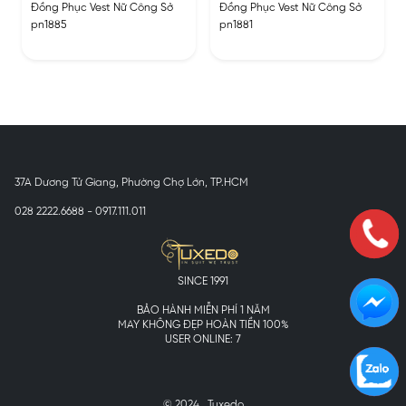
Đồng Phục Vest Nữ Công Sở
Đồng Phục Vest Nữ Công Sở
pn1885
pn1881
37A Dương Tử Giang, Phường Chợ Lớn, TP.HCM
028 2222.6688 - 0917.111.011
SINCE 1991
BẢO HÀNH MIỄN PHÍ 1 NĂM
MAY KHÔNG ĐẸP HOÀN TIỀN 100%
USER ONLINE: 7
© 2024 . Tuxedo